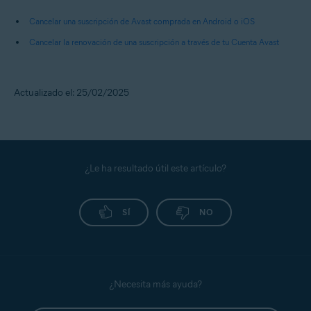
Cancelar una suscripción de Avast comprada en Android o iOS
Cancelar la renovación de una suscripción a través de tu Cuenta Avast
Actualizado el: 25/02/2025
¿Le ha resultado útil este artículo?
SÍ
NO
¿Necesita más ayuda?