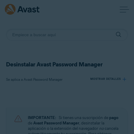
Desinstalar Avast Password Manager
Se aplica a Avast Password Manager
MOSTRAR DETALLES
Productos:
Avast Password Manager
IMPORTANTE:
Si tienes una suscripción de
pago
Sistemas operativos:
de
Avast Password Manager
, desinstalar la
aplicación o la extensión del navegador
no
cancela
Windows, macOS, Android y iOS
automáticamente tu suscripción. Para obtener