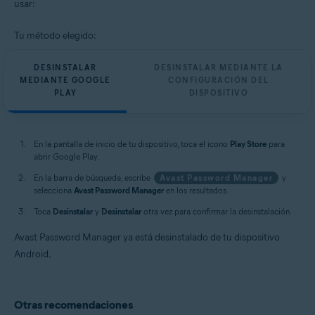
usar:
Tu método elegido:
DESINSTALAR
DESINSTALAR MEDIANTE LA
MEDIANTE GOOGLE
CONFIGURACIÓN DEL
PLAY
DISPOSITIVO
En la pantalla de inicio de tu dispositivo, toca el icono
Play Store
para
abrir Google Play.
En la barra de búsqueda, escribe
Avast Password Manager
y
selecciona
Avast Password Manager
en los resultados.
Toca
Desinstalar
y
Desinstalar
otra vez para confirmar la desinstalación.
Avast Password Manager ya está desinstalado de tu dispositivo
Android.
Otras recomendaciones