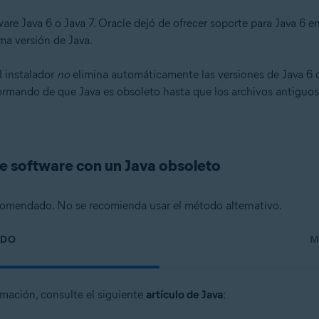
re Java 6 o Java 7. Oracle dejó de ofrecer soporte para Java 6 en
ma versión de Java.
l instalador
no
elimina automáticamente las versiones de Java 6 o 
n
formando de que Java es obsoleto hasta que los archivos antiguos
- 32 o 64 bits
ional/Enterprise/Ultimate - Service Pack 1 con Convenient Rollup Updat
e software con un Java obsoleto
omendado. No se recomienda usar el método alternativo.
ADO
M
rmación, consulte el siguiente
artículo de Java
: