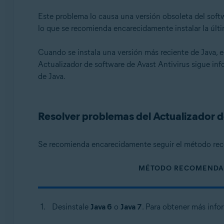
Avast Premium Security 22.x para Windows
Este problema lo causa una versión obsoleta del softwa
Avast Free Antivirus 22.x para Windows
lo que se recomienda encarecidamente instalar la últi
Sistemas operativos:
Cuando se instala una versión más reciente de Java, e
Microsoft Windows 11 Home/Pro/Enterprise/Educatio
Actualizador de software de Avast Antivirus sigue in
Microsoft Windows 10 Home/Pro/Enterprise/Education 
de Java.
Microsoft Windows 8.1/Pro/Enterprise - 32 o 64 bits
Microsoft Windows 8/Pro/Enterprise - 32 o 64 bits
Microsoft Windows 7 Home Basic/Home Premium/Profess
Resolver problemas del Actualizador d
Se recomienda encarecidamente seguir el método rec
MÉTODO RECOMEND
Desinstale
Java 6
o
Java 7
. Para obtener más info