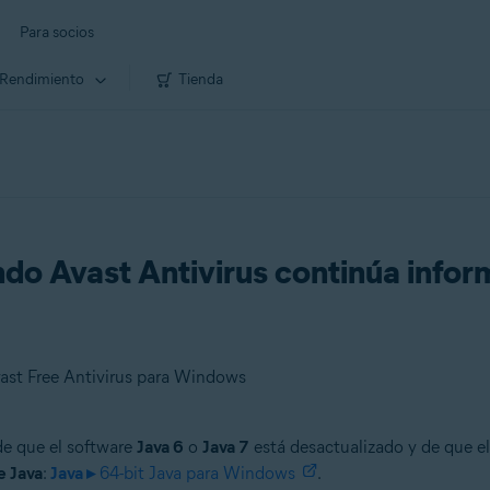
Para socios
Rendimiento
Tienda
o Avast Antivirus continúa infor
ast Free Antivirus para Windows
e que el software
Java 6
o
Java 7
está desactualizado y de que el 
e Java
:
Java ▸
64-bit Java para Windows
.