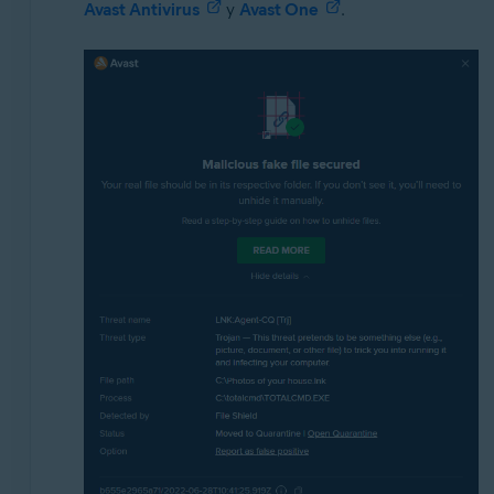
Avast Antivirus
y
Avast One
.
Avast Premium Security
Avast Free Antivirus
Avast One
Sistemas operativos:
Windows