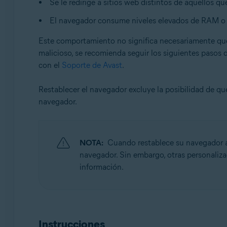
Se le redirige a sitios web distintos de aquellos que
Sistemas operativos:
El navegador consume niveles elevados de RAM o 
Microsoft Windows 11 Home/Pro/Enterprise/Educatio
Este comportamiento no significa necesariamente qu
Microsoft Windows 10 Home/Pro/Enterprise/Education 
malicioso, se recomienda seguir los siguientes pasos 
Microsoft Windows 8.1/Pro/Enterprise - 32 o 64 bits
con el
Soporte de Avast
.
Microsoft Windows 8/Pro/Enterprise - 32 o 64 bits
Microsoft Windows 7 Home Basic/Home Premium/Profess
Restablecer el navegador excluye la posibilidad de q
navegador.
NOTA:
Cuando restablece su navegador a
navegador. Sin embargo, otras personaliza
información.
Instrucciones