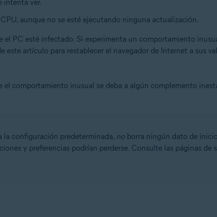
 intenta ver.
CPU, aunque no se esté ejecutando ninguna actualización.
n
e el PC esté infectado. Si experimenta un comportamiento inusu
- 32 o 64 bits
de este artículo para restablecer el navegador de Internet a sus 
ional/Enterprise/Ultimate - Service Pack 2, 32 o 64 bits
ue el comportamiento inusual se deba a algún complemento inesta
 la configuración predeterminada,
no
borra ningún dato de inici
ciones y preferencias podrían perderse. Consulte las páginas de