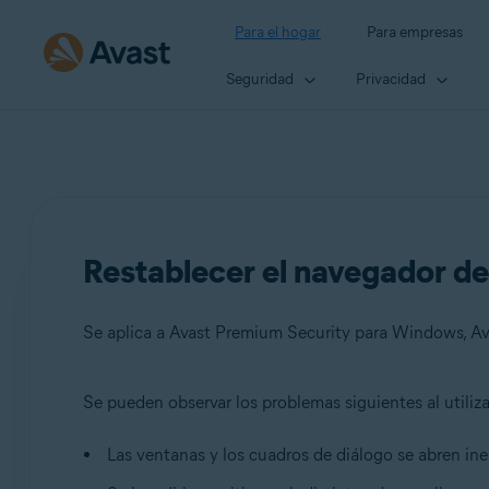
Para el hogar
Para empresas
Seguridad
Privacidad
Restablecer el navegador de
Se aplica a Avast Premium Security para Windows, Av
Se pueden observar los problemas siguientes al utiliz
Productos:
Las ventanas y los cuadros de diálogo se abren i
Avast Premium Security 20.x para Windows
Avast Free Antivirus 20.x para Windows