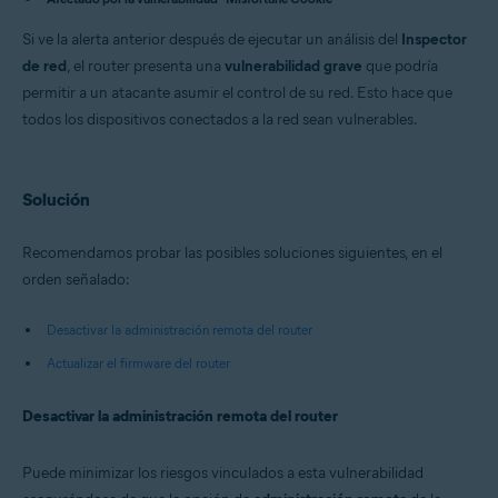
Avast Free Antivirus 22.x para Windows
Avast Premium Security 15.x para Mac
Si ve la alerta anterior después de ejecutar un análisis del
Inspector
Avast Security 15.x para Mac
de red
, el router presenta una
vulnerabilidad grave
que podría
Sistemas operativos:
permitir a un atacante asumir el control de su red. Esto hace que
todos los dispositivos conectados a la red sean vulnerables.
Microsoft Windows 11 Home / Pro / Enterprise / Education
Microsoft Windows 10 Home / Pro / Enterprise / Education - 32 o 64 bits
Microsoft Windows 8.x / Pro / Enterprise - 32 o 64 bits
Microsoft Windows 8/Pro/Enterprise - 32 o 64 bits
Solución
Microsoft Windows 7 Home Basic/Home
Premium/Professional/Enterprise/Ultimate - Service Pack 1 con
Convenient Rollup Update, 32 o 64 bits
Recomendamos probar las posibles soluciones siguientes, en el
Apple macOS 12.x (Monterey)
orden señalado:
Apple macOS 11.x (Big Sur)
Apple macOS 10.15.x (Catalina)
Apple macOS 10.14.x (Mojave)
Desactivar la administración remota del router
Apple macOS 10.13.x (High Sierra)
Actualizar el firmware del router
Apple macOS 10.12.x (Sierra)
Apple Mac OS X 10.11.x (El Capitan)
Desactivar la administración remota del router
Puede minimizar los riesgos vinculados a esta vulnerabilidad