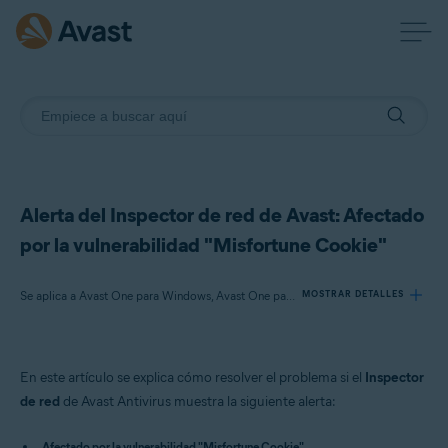
Alerta del Inspector de red de Avast: Afectado
por la vulnerabilidad "Misfortune Cookie"
Se aplica a Avast One para Windows, Avast One para Mac, Avast Premium Security para Windows, Avast Free Antivirus para Windows, Avast Premium Security para Mac, Avast Security para Mac
MOSTRAR DETALLES
Productos:
En este artículo se explica cómo resolver el problema si el
Inspector
Avast One 22.x para Windows
de red
de Avast Antivirus muestra la siguiente alerta:
Avast One 22.x para Mac
Avast Premium Security 22.x para Windows
Afectado por la vulnerabilidad "Misfortune Cookie"