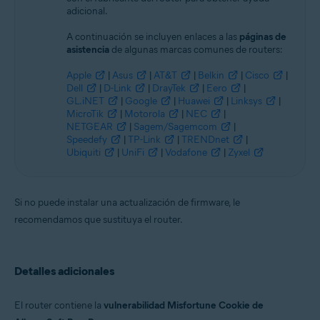
adicional.
A continuación se incluyen enlaces a las
páginas de
asistencia
de algunas marcas comunes de routers:
Apple
|
Asus
|
AT&T
|
Belkin
|
Cisco
|
Dell
|
D-Link
|
DrayTek
|
Eero
|
GL.iNET
|
Google
|
Huawei
|
Linksys
|
MicroTik
|
Motorola
|
NEC
|
NETGEAR
|
Sagem/Sagemcom
|
Speedefy
|
TP-Link
|
TRENDnet
|
Ubiquiti
|
UniFi
|
Vodafone
|
Zyxel
Si no puede instalar una actualización de firmware, le
recomendamos que sustituya el router.
Detalles adicionales
El router contiene la
vulnerabilidad Misfortune Cookie de