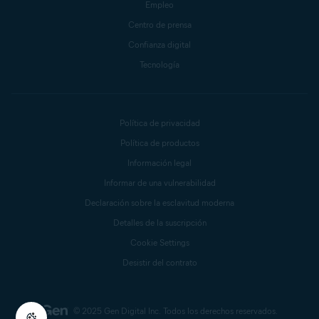
Empleo
Centro de prensa
Confianza digital
Tecnología
Política de privacidad
Política de productos
Información legal
Informar de una vulnerabilidad
Declaración sobre la esclavitud moderna
Detalles de la suscripción
Cookie Settings
Desistir del contrato
© 2025 Gen Digital Inc.
Todos los derechos reservados.