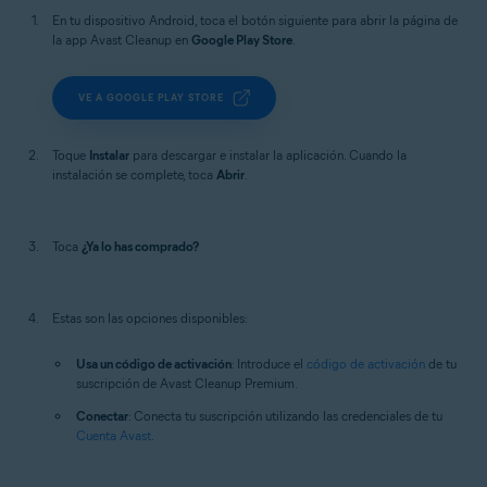
En tu dispositivo Android, toca el botón siguiente para abrir la página de
la app Avast Cleanup en
Google Play Store
.
VE A GOOGLE PLAY STORE
Toque
Instalar
para descargar e instalar la aplicación. Cuando la
instalación se complete, toca
Abrir
.
Toca
¿Ya lo has comprado?
Estas son las opciones disponibles:
Usa un código de activación
: Introduce el
código de activación
de tu
suscripción de Avast Cleanup Premium.
Conectar
: Conecta tu suscripción utilizando las credenciales de tu
Cuenta Avast
.