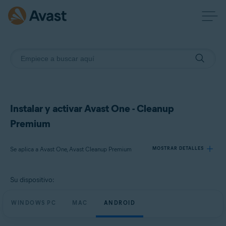
Instalar y activar Avast One - Cleanup
Premium
Se aplica a Avast One, Avast Cleanup Premium
MOSTRAR DETALLES
Su dispositivo:
Productos:
Avast One
WINDOWS PC
MAC
ANDROID
Avast Cleanup Premium