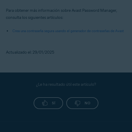
Para obtener más información sobre Avast Password Manager,
consulta los siguientes artículos:
Crea una contraseña segura usando el generador de contraseñas de Avast
Actualizado el: 29/01/2025
¿Le ha resultado útil este artículo?
SÍ
NO