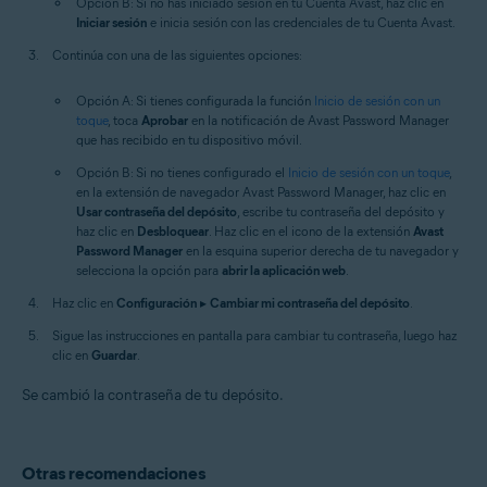
Opción B: Si no has iniciado sesión en tu Cuenta Avast, haz clic en
Iniciar sesión
e inicia sesión con las credenciales de tu Cuenta Avast.
Continúa con una de las siguientes opciones:
Opción A: Si tienes configurada la función
Inicio de sesión con un
toque
, toca
Aprobar
en la notificación de Avast Password Manager
que has recibido en tu dispositivo móvil.
Opción B: Si no tienes configurado el
Inicio de sesión con un toque
,
en la extensión de navegador Avast Password Manager, haz clic en
Usar contraseña del depósito
, escribe tu contraseña del depósito y
haz clic en
Desbloquear
. Haz clic en el icono de la extensión
Avast
Password Manager
en la esquina superior derecha de tu navegador y
selecciona la opción para
abrir la aplicación web
.
Haz clic en
Configuración
▸
Cambiar mi contraseña del depósito
.
Sigue las instrucciones en pantalla para cambiar tu contraseña, luego haz
clic en
Guardar
.
Se cambió la contraseña de tu depósito.
Otras recomendaciones