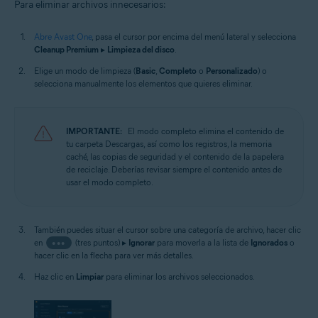
Para eliminar archivos innecesarios:
Abre Avast One
, pasa el cursor por encima del menú lateral y selecciona
Cleanup Premium
▸
Limpieza del disco
.
Elige un modo de limpieza (
Basic
,
Completo
o
Personalizado
) o
selecciona manualmente los elementos que quieres eliminar.
IMPORTANTE:
El modo completo elimina el contenido de
tu carpeta Descargas, así como los registros, la memoria
caché, las copias de seguridad y el contenido de la papelera
de reciclaje. Deberías revisar siempre el contenido antes de
usar el modo completo.
También puedes situar el cursor sobre una categoría de archivo, hacer clic
en
•••
(tres puntos) ▸
Ignorar
para moverla a la lista de
Ignorados
o
hacer clic en la flecha para ver más detalles.
Haz clic en
Limpiar
para eliminar los archivos seleccionados.