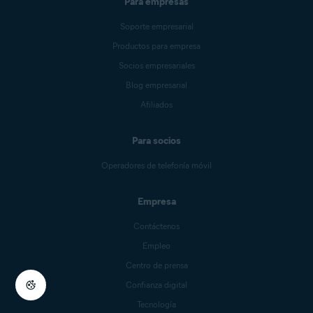
Para empresas
Soporte empresarial
Productos para empresa
Socios empresariales
Blog empresarial
Afiliados
Para socios
Operadores de telefonía móvil
Empresa
Contáctenos
Empleo
Centro de prensa
Confianza digital
Tecnología