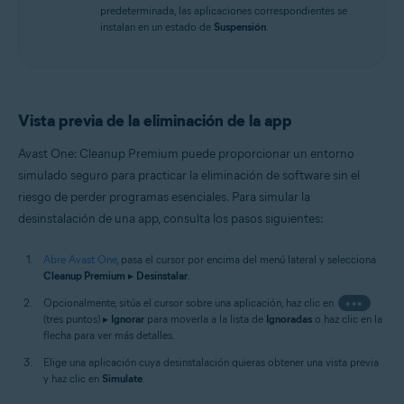
predeterminada, las aplicaciones correspondientes se
instalan en un estado de
Suspensión
.
Vista previa de la eliminación de la app
Avast One: Cleanup Premium puede proporcionar un entorno
simulado seguro para practicar la eliminación de software sin el
riesgo de perder programas esenciales. Para simular la
desinstalación de una app, consulta los pasos siguientes:
Abre Avast One
, pasa el cursor por encima del menú lateral y selecciona
Cleanup Premium
▸
Desinstalar
.
Opcionalmente, sitúa el cursor sobre una aplicación, haz clic en
•••
(tres puntos) ▸
Ignorar
para moverla a la lista de
Ignoradas
o haz clic en la
flecha para ver más detalles.
Elige una aplicación cuya desinstalación quieras obtener una vista previa
y haz clic en
Simulate
.