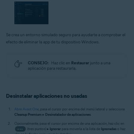
Se crea un entorno simulado seguro para ayudarte a comprobar el
efecto de eliminar la app de tu dispositivo Windows.
CONSEJO:
Haz clic en
Restaurar
junto a una
aplicación para restaurarla.
Desinstalar aplicaciones no usadas
Abre Avast One
, pasa el cursor por encima del menú lateral y selecciona
Cleanup Premium
▸
Desinstalador de aplicaciones
.
Opcionalmente, pasa el cursor por encima de una aplicación, haz clic en
•••
(tres puntos) ▸
Ignorar
para moverla a la lista de
Ignoradas
o haz