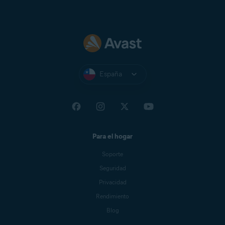
Avast, consulta el siguiente
artículo:
Cancelar una suscripción
de Avast mediante Google Play o
la App Store
.
España
Para el hogar
Soporte
Seguridad
Privacidad
Rendimiento
Blog