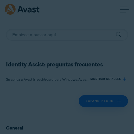
Identity Assist: preguntas frecuentes
Se aplica a Avast BreachGuard para Windows, Avast BreachGuard para Mac
MOSTRAR DETALLES
EXPANDIR TODO
Productos:
Avast BreachGuard 22.x para Windows
Avast BreachGuard 1.x para Mac
General
Sistemas operativos: