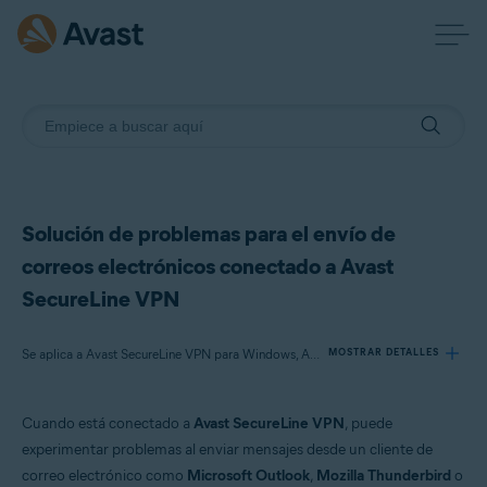
Solución de problemas para el envío de
correos electrónicos conectado a Avast
SecureLine VPN
Se aplica a Avast SecureLine VPN para Windows, Avast SecureLine VPN para Mac
MOSTRAR DETALLES
Cuando está conectado a
Avast SecureLine VPN
, puede
Productos:
experimentar problemas al enviar mensajes desde un cliente de
Avast SecureLine VPN 5.x para Windows
correo electrónico como
Microsoft Outlook
,
Mozilla Thunderbird
o
Avast SecureLine VPN 4.x para Mac