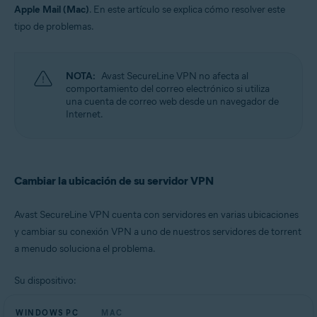
Apple Mail (Mac)
. En este artículo se explica cómo resolver este
tipo de problemas.
Sistemas operativos:
Microsoft Windows 11 Home/Pro/Enterprise/Education
Microsoft Windows 10 Home/Pro/Enterprise/Education - 32 o 64 bits
Microsoft Windows 8.1/Pro/Enterprise - 32 o 64 bits
NOTA:
Avast SecureLine VPN no afecta al
Microsoft Windows 8/Pro/Enterprise - 32 o 64 bits
comportamiento del correo electrónico si utiliza
Microsoft Windows 7 Home Basic/Home
una cuenta de correo web desde un navegador de
Premium/Professional/Enterprise/Ultimate - Service Pack 1, 32 o 64 bits
Internet.
Apple macOS 12.x (Monterey)
Apple macOS 11.x (Big Sur)
Apple macOS 10.15.x (Catalina)
Apple macOS 10.14.x (Mojave)
Cambiar la ubicación de su servidor VPN
Apple macOS 10.13.x (High Sierra)
Apple macOS 10.12.x (Sierra)
Avast SecureLine VPN cuenta con servidores en varias ubicaciones
y cambiar su conexión VPN a uno de nuestros servidores de torrent
a menudo soluciona el problema.
Su dispositivo:
WINDOWS PC
MAC