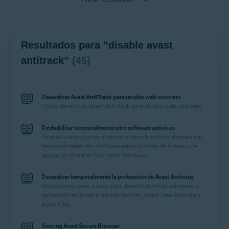
Resultados para “disable avast
antitrack”
(45)
Desactivar Avast
AntiTrack
para un sitio web concreto
Cómo desactivar Avast
AntiTrack
para un sitio web concreto.
Deshabilitar temporalmente otro software antivirus
Enlaces a artículos con instrucciones sobre cómo deshabilitar
temporalmente otro software antivirus antes de instalar una
aplicación Avast en Microsoft Windows.
Desactivar temporalmente la protección de Avast Antivirus
Instrucciones paso a paso para desactivar temporalmente la
protección en Avast Premium Security, Avast Free Antivirus y
Avast One.
Syncing Avast Secure Browser