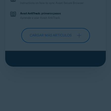
Instructions on how to sync Avast Secure Browser.
Avast
AntiTrack
: primeros pasos
Aprende a usar Avast
AntiTrack
.
CARGAR MÁS ARTÍCULOS