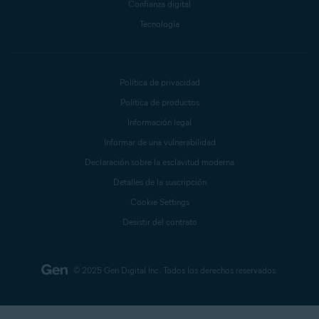
Confianza digital
Tecnología
Política de privacidad
Política de productos
Información legal
Informar de una vulnerabilidad
Declaración sobre la esclavitud moderna
Detalles de la suscripción
Cookie Settings
Desistir del contrato
© 2025 Gen Digital Inc.
Todos los derechos reservados.