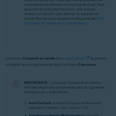
una experiencia diferente en el portal de Avast. Para
Avast Mobile Security Premium 6.x para Android
apoyarte durante esta transición, este artículo
Avast One 2.x para Android
ofrece una solución para abordar tu experiencia
actual. Para la nueva experiencia del portal, lee
Usar
Avast One 2.x para iOS
Compartir en familia en tu Cuenta Avast
.
Sistemas operativos:
Todos los sistemas operativos compatibles
La función
Compartir en familia
de tu
cuenta Avast
te permite
compartir las suscripciones de Avast con hasta
5 personas
.
IMPORTANTE:
La función Compartir en familia
solo está disponible actualmente para las siguientes
suscripciones y dispositivos:
Avast One Family
: la función Compartir en familia está
disponible en Windows, Mac, Android y iOS.
Avast Premium Security (Multidispositivo)
: La función