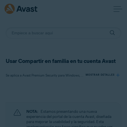
Usar Compartir en familia en tu cuenta Avast
Se aplica a Avast Premium Security para Windows, Avast One para Windows, Avast Cleanup Premium para Windows, Avast One para Mac, Avast Mobile Security Premium para Android, Avast One para Android, Avast One para iOS
MOSTRAR DETALLES
Productos:
Avast Premium Security 22.x para Windows
Avast One 22.x para Windows
NOTA:
Estamos presentando una nueva
Avast Cleanup Premium 22.x para Windows
experiencia del portal de la cuenta Avast, diseñada
para mejorar la usabilidad y la seguridad. Esta
Avast One 22.x para Mac
implementación por fases significa que puedes ver