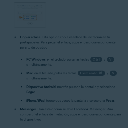
Copiar enlace
: Esta opción copia el enlace de invitación en tu
portapapeles. Para pegar el enlace, sigue el paso correspondiente
para tu dispositivo:
PC Windows
: en el teclado, pulsa las teclas
Ctrl
y
V
simultáneamente.
Mac
: en el teclado, pulsa las teclas
Comando ⌘
y
V
simultáneamente.
Dispositivo Android
: mantén pulsada la pantalla y selecciona
Pegar
.
iPhone/iPad
: toque dos veces la pantalla y selecciona
Pegar
.
Messenger
: Con esta opción se abre Facebook Messenger. Para
compartir el enlace de invitación, sigue el paso correspondiente para
tu dispositivo: