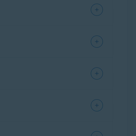
ea. La extensión Avast SafePrice busca
en el que estás comprando.
dientes a continuación.
EDGE
era
. La extensión se ha eliminado de las
untas frecuentes sobre el fin de Avast
mpras. Si hay cupones disponibles, el icono
 número de cupones encontrados. Haz clic en