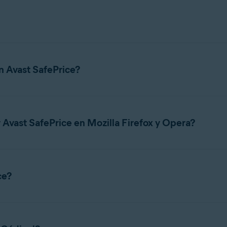
r gratuita que te ayuda a ahorrar dinero mientras compras en lín
superior derecha del navegador para no tener que salir del sitio 
n Avast SafePrice?
 con
Google Chrome
y
Microsoft Edge
; sigue los pasos correspon
 Avast SafePrice en Mozilla Firefox y Opera?
tensión del navegador Avast SafePrice para
Mozilla Firefox
y
Op
ara obtener más información, consulta el artículo siguiente:
Preg
ce?
Price
en la tienda web de Chrome.
icamente si hay cupones mientras navegas por un sitio web de co
 superior derecha del navegador se vuelve naranja
y muestra el