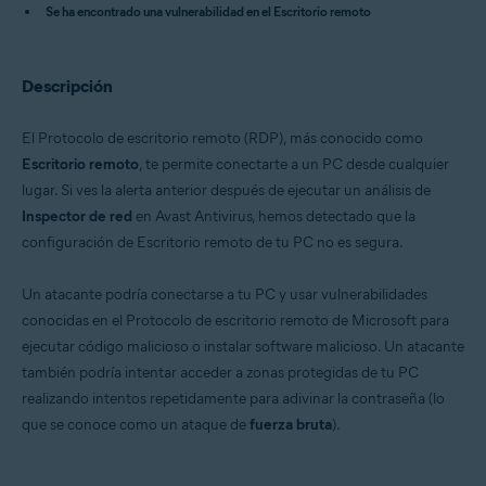
Se ha encontrado una vulnerabilidad en el Escritorio remoto
Avast Free Antivirus
Sistemas operativos:
Descripción
Microsoft Windows
El Protocolo de escritorio remoto (RDP), más conocido como
Escritorio remoto
, te permite conectarte a un PC desde cualquier
lugar. Si ves la alerta anterior después de ejecutar un análisis de
Inspector de red
en Avast Antivirus, hemos detectado que la
configuración de Escritorio remoto de tu PC no es segura.
Un atacante podría conectarse a tu PC y usar vulnerabilidades
conocidas en el Protocolo de escritorio remoto de Microsoft para
ejecutar código malicioso o instalar software malicioso. Un atacante
también podría intentar acceder a zonas protegidas de tu PC
realizando intentos repetidamente para adivinar la contraseña (lo
que se conoce como un ataque de
fuerza bruta
).