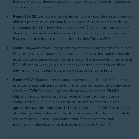
Esto significa que alguien puede configurar los parámetros del router para
que tu red sea menos segura.
Puerto 23 o 22
: Los fabricantes de dispositivos a veces dejan estos puertos
abiertos porque se utilizan para la administración remota a través de los
protocolos de red Telnet y Secure Shell (SSH). Cuando estos puertos están
abiertos, un atacante puede acceder a tu dispositivo y plantar malware.
Esto es aplicable incluso si no usas los servicios Telnet o SSH.
Puerto 135, 445 o 3389
: Estos puertos a veces se dejan abiertos en PC con
Windows y son reenviados (expuestos a Internet) por los routers. Cuando
estos puertos están abiertos y se reenvían, un atacante puede conectarse al
PC y plantar malware, ya sea explotando vulnerabilidades conocidas o
adivinando la contraseña a través de un ataque de fuerza bruta.
Puerto 7547
: Algunos proveedores de servicios de Internet (ISP) utilizan
este puerto para administrar de forma remota los routers de los clientes a
través de
CWMP
, que es un protocolo (a menudo llamado
TR-069
)
utilizado para comunicarse con tu router a través de un servidor de
configuración. Si el ISP deja este puerto abierto, un atacante puede
aprovechar posibles vulnerabilidades en el protocolo CWMP para acceder
al router y plantar malware, o bien obtener acceso a los dispositivos de la
red a través de un ataque de fuerza bruta. Puedes encontrar más
información sobre esta vulnerabilidad en el
blog de Avast
.