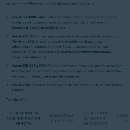
puerto específicos que están abiertos en tu router:
Puerto 80, 8080 o 443
: Debes desactivar la administración remota del
router. Sigue los pasos que se indican a continuación en la sección
Desactivar la administración remota
.
Puerto 22 o 23
: Primero intenta desactivar el acceso remoto a través de
Telnet
y/o
SSH
. Si esto no resuelve el problema, desactiva la
administración remota del router. Sigue los pasos que se indican a
continuación en las secciones
Desactivar la administración remota
y
Desactivar Telnet/SSH
.
Puerto 135, 445 o 3389
: Debes desactivar el reenvío de puertos a través de
la configuración del router. Sigue los pasos que se indican a continuación
en la sección
Desactivar el reenvío de puertos
.
Puerto 7547
: Consulta a continuación la información de la sección
Disable
CWMP
.
Tu solución:
DESACTIVAR LA
DESACTIVAR
DESACTIVAR
DESAC
ADMINISTRACIÓN
EL REENVÍO
TELNET/SSH
CW
REMOTA
DE PUERTOS