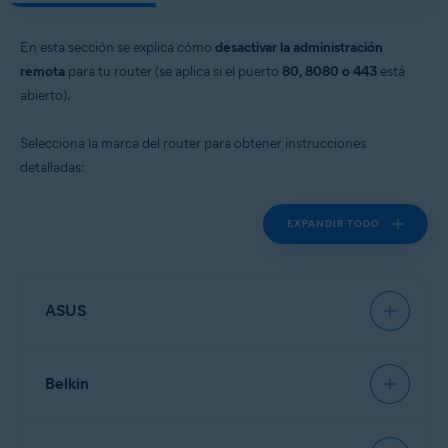
En esta sección se explica cómo
desactivar la administración
remota
para tu router (se aplica si el puerto
80, 8080 o 443
está
abierto).
Selecciona la marca del router para obtener instrucciones
detalladas:
EXPANDIR TODO
ASUS
Belkin
NOTA:
Debido a la amplia gama
de diferentes tipos de router que
ofrece
ASUS
, solo podemos