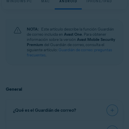
WINDOWS PC
MAC
ANDROID
IPHONE/IPAD
Windows, macOS, Android y iOS
NOTA:
Este artículo describe la función Guardián
de correo incluida en
Avast One
. Para obtener
información sobre la versión
Avast Mobile Security
Premium
del Guardián de correo, consulta el
siguiente artículo:
Guardián de correo: preguntas
frecuentes
.
General
¿Qué es el Guardián de correo?
El Guardián de correo es una función de pago,