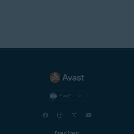
Telstra
T-Online
UOL Mail
Virgin
Virginmedia
Web
Windowslive
Yahoo!
Yandex Mail
Zeeland Net
Ziggo Mail
España
Zoho Mail
Para el hogar