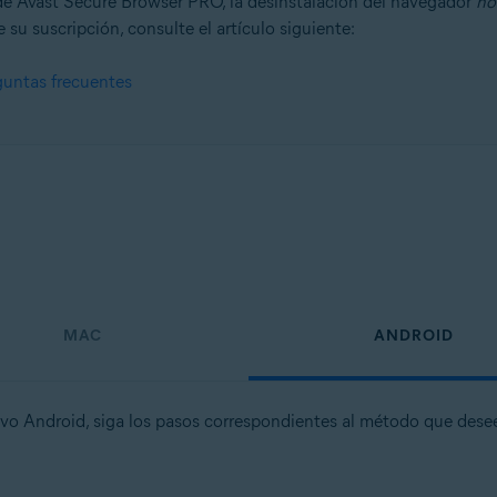
e Avast Secure Browser PRO, la desinstalación del navegador
no
 su suscripción, consulte el artículo siguiente:
guntas frecuentes
n
- 32 o 64 bits
onal/Enterprise/Ultimate - Service Pack 1, 32 o 64 bits
MAC
ANDROID
ivo Android, siga los pasos correspondientes al método que desee