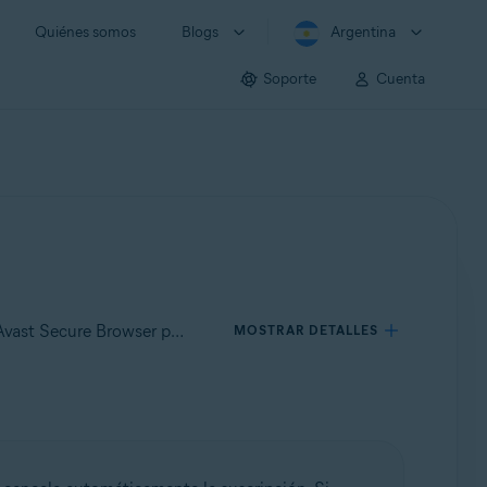
Quiénes somos
Blogs
Argentina
Soporte
Cuenta
Se aplica a Avast Secure Browser para Windows, Avast Secure Browser para Mac, Avast Secure Browser para Android, Avast Secure Browser para iOS
MOSTRAR DETALLES