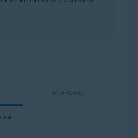
cancela automáticamente la suscripción. Si
IPHONE/IPAD
 usar: