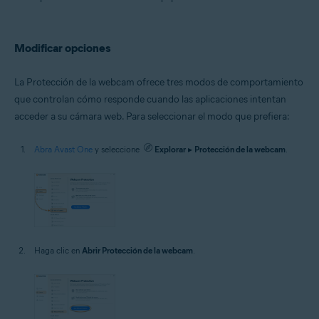
Microsoft Windows 10 Home/Pro/Enterprise/Education - 32 o 64 bits
Microsoft Windows 8.1/Pro/Enterprise - 32 o 64 bits
Microsoft Windows 8/Pro/Enterprise - 32 o 64 bits
Microsoft Windows 7 Home Basic/Home
Modificar opciones
Premium/Professional/Enterprise/Ultimate - Service Pack 1 con
Convenient Rollup Update, 32 o 64 bits
La Protección de la webcam ofrece tres modos de comportamiento
que controlan cómo responde cuando las aplicaciones intentan
acceder a su cámara web. Para seleccionar el modo que prefiera:
Abra Avast One
y seleccione
Explorar
▸
Protección de la webcam
.
Haga clic en
Abrir Protección de la webcam
.