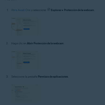
Abra Avast One
y seleccione
Explorar
▸
Protección de la webcam
.
Haga clic en
Abrir Protección de la webcam
.
Seleccione la pestaña
Permisos de aplicaciones
.