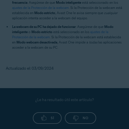
frecuencia
: Asegúrese de que
Modo inteligente
está seleccionado en los
ajustes de la Protección de la webcam
. Si la Protección de la webcam está
establecida en
Modo estricto
, Avast One le avisa siempre que
cualquier
aplicación intenta acceder a la webcam del equipo.
La webcam de su PC ha dejado de funcionar
: Asegúrese de que
Modo
inteligente
o
Modo estricto
está seleccionado en los
ajustes de la
Protección de la webcam
. Si la Protección de la webcam está establecida
en
Modo webcam desactivada
, Avast One impide a
todas
las aplicaciones
acceder a la webcam de su PC.
Actualizado el: 03/09/2024
¿Le ha resultado útil este artículo?
SÍ
NO