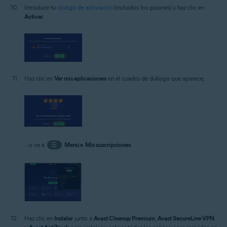
Introduce tu
código de activación
(incluidos los guiones) y haz clic en
Activar
.
Haz clic en
Ver mis aplicaciones
en el cuadro de diálogo que aparece,
...o ve a
☰
Menú
▸
Mis suscripciones
.
Haz clic en
Instalar
junto a
Avast Cleanup Premium
,
Avast SecureLine VPN