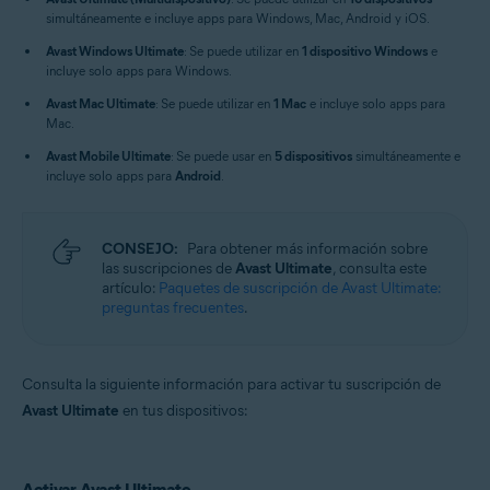
simultáneamente e incluye apps para Windows, Mac, Android y iOS.
Windows, macOS, Android y iOS
Avast Windows Ultimate
: Se puede utilizar en
1 dispositivo Windows
e
incluye solo apps para Windows.
Avast Mac Ultimate
: Se puede utilizar en
1 Mac
e incluye solo apps para
Mac.
Avast Mobile Ultimate
: Se puede usar en
5 dispositivos
simultáneamente e
incluye solo apps para
Android
.
CONSEJO:
Para obtener más información sobre
las suscripciones de
Avast Ultimate
, consulta este
artículo:
Paquetes de suscripción de Avast Ultimate:
preguntas frecuentes
.
Consulta la siguiente información para activar tu suscripción de
Avast Ultimate
en tus dispositivos:
Activar Avast Ultimate