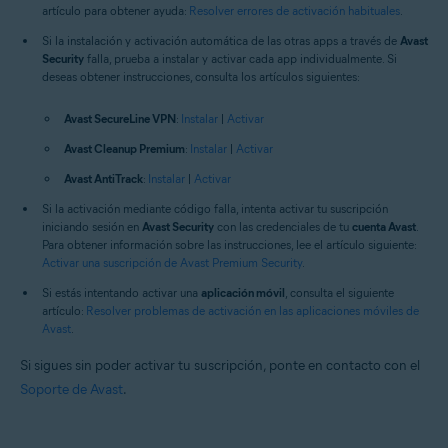
artículo para obtener ayuda:
Resolver errores de activación habituales
.
Si la instalación y activación automática de las otras apps a través de
Avast
Security
falla, prueba a instalar y activar cada app individualmente. Si
deseas obtener instrucciones, consulta los artículos siguientes:
Avast SecureLine VPN
:
Instalar
|
Activar
Avast Cleanup Premium
:
Instalar
|
Activar
Avast AntiTrack
:
Instalar
|
Activar
Si la activación mediante código falla, intenta activar tu suscripción
iniciando sesión en
Avast Security
con las credenciales de tu
cuenta Avast
.
Para obtener información sobre las instrucciones, lee el artículo siguiente:
Activar una suscripción de Avast Premium Security
.
Si estás intentando activar una
aplicación móvil
, consulta el siguiente
artículo:
Resolver problemas de activación en las aplicaciones móviles de
Avast
.
Si sigues sin poder activar tu suscripción, ponte en contacto con el
Soporte de Avast
.