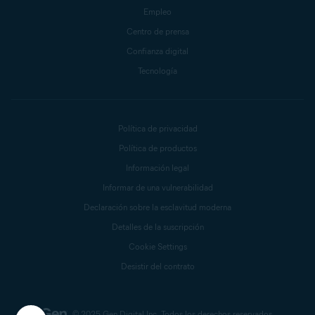
Empleo
Centro de prensa
Confianza digital
Tecnología
Política de privacidad
Política de productos
Información legal
Informar de una vulnerabilidad
Declaración sobre la esclavitud moderna
Detalles de la suscripción
Cookie Settings
Desistir del contrato
© 2025 Gen Digital Inc.
Todos los derechos reservados.