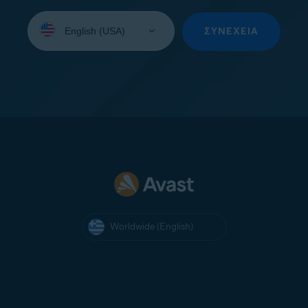
Select
your
ΣΥΝΈΧΕΙΑ
language:
Worldwide (English)