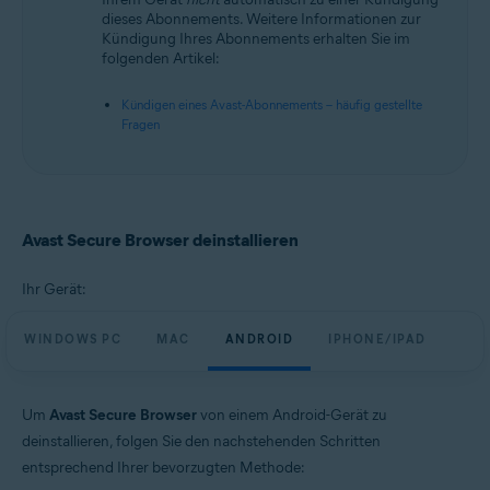
Betriebssysteme:
dieses Abonnements. Weitere Informationen zur
Kündigung Ihres Abonnements erhalten Sie im
Microsoft Windows 11 Home/Pro/Enterprise/Education
folgenden Artikel:
Microsoft Windows 10 Home/Pro/Enterprise/Education – 32-/64-Bit
Apple macOS 14.x (Sonoma)
Kündigen eines Avast-Abonnements – häufig gestellte
Apple macOS 13.x (Ventura)
Fragen
Apple macOS 12.x (Monterey)
Apple macOS 11.x (Big Sur)
Google Android 9.0 (Pie, API 28) oder höher
Apple iOS 15.0 oder höher
Avast Secure Browser deinstallieren
Ihr Gerät:
WINDOWS PC
MAC
ANDROID
IPHONE/IPAD
Um
Avast Secure Browser
von einem Android-Gerät zu
deinstallieren, folgen Sie den nachstehenden Schritten
entsprechend Ihrer bevorzugten Methode: