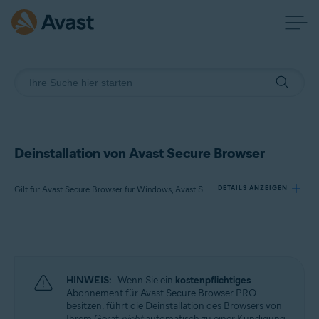
Deinstallation von Avast Secure Browser
Gilt für Avast Secure Browser für Windows, Avast Secure Browser für Mac, Avast Secure Browser für Android, Avast Secure Browser für iOS
DETAILS ANZEIGEN
Produkte:
Avast Secure Browser 121.x für Windows
Avast Secure Browser 121.x für Mac
HINWEIS:
Wenn Sie ein
kostenpflichtiges
Avast Secure Browser 7.x für Android
Abonnement für Avast Secure Browser PRO
Avast Secure Browser 5.x für iOS
besitzen, führt die Deinstallation des Browsers von
Ihrem Gerät
nicht
automatisch zu einer Kündigung