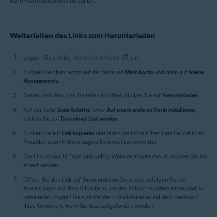
Kommunikationsmittel teilen.
Alle unterstützten Betriebssysteme
Weiterleiten des Links zum Herunterladen
Loggen Sie sich bei Ihrem
Avast-Konto
ein.
Klicken Sie oben rechts auf der Seite auf
Mein Konto
und dann auf
Meine
Abonnements
.
Neben dem Abo, das Sie teilen möchten, klicken Sie auf
Herunterladen
.
Auf der Seite
Erste Schritte
, unter
Auf einem anderen Gerät installieren
,
klicken Sie auf
Download-Link senden
.
Klicken Sie auf
Link kopieren
und teilen Sie ihn mit Ihrer Familie und Ihren
Freunden über Ihr bevorzugtes Kommunikationsmittel.
Der Link ist nur 14 Tage lang gültig. Wenn er abgelaufen ist, müssen Sie ihn
erneut senden.
Öffnen Sie den Link auf Ihrem anderen Gerät und befolgen Sie die
Anweisungen auf dem Bildschirm, um den Schutz herunterzuladen und zu
installieren. Loggen Sie sich mit der E-Mail-Adresse und dem Kennwort
Ihres Kontos ein, wenn Sie dazu aufgefordert werden.