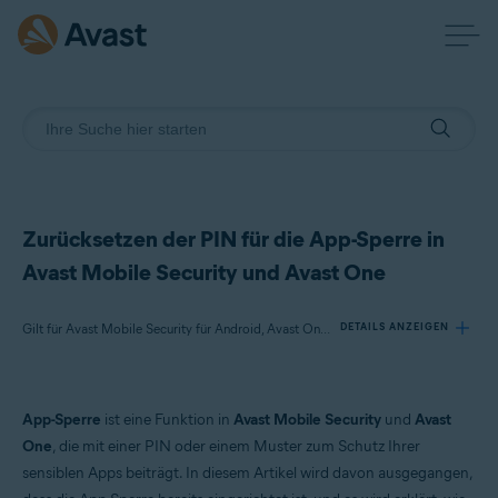
Zurücksetzen der PIN für die App-Sperre in
Avast Mobile Security und Avast One
Gilt für Avast Mobile Security für Android, Avast One für Android
DETAILS ANZEIGEN
Produkte:
App-Sperre
ist eine Funktion in
Avast Mobile Security
und
Avast
Avast Mobile Security 24.x für Android
One
, die mit einer PIN oder einem Muster zum Schutz Ihrer
Avast One 24.x für Android
sensiblen Apps beiträgt. In diesem Artikel wird davon ausgegangen,