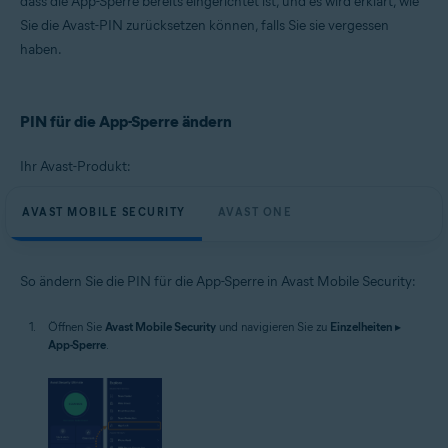
dass die App-Sperre bereits eingerichtet ist, und es wird erklärt, wie
Betriebssysteme:
Sie die Avast-PIN zurücksetzen können, falls Sie sie vergessen
Google Android 8.0 (Oreo, API 26) oder höher
haben.
PIN für die App-Sperre ändern
Ihr Avast-Produkt:
AVAST MOBILE SECURITY
AVAST ONE
So ändern Sie die PIN für die App-Sperre in Avast Mobile Security:
Öffnen Sie
Avast Mobile Security
und navigieren Sie zu
Einzelheiten
▸
App-Sperre
.