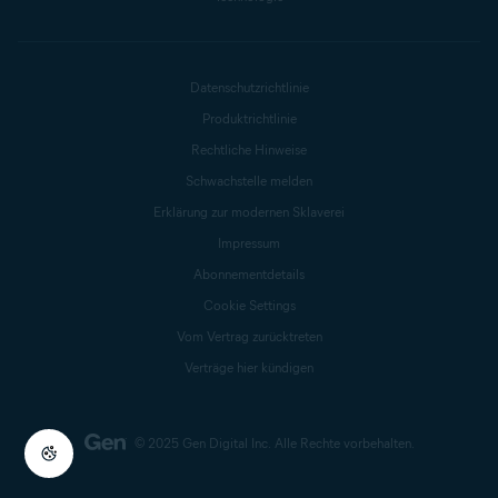
Datenschutzrichtlinie
Produktrichtlinie
Rechtliche Hinweise
Schwachstelle melden
Erklärung zur modernen Sklaverei
Impressum
Abonnementdetails
Cookie Settings
Vom Vertrag zurücktreten
Verträge hier kündigen
© 2025 Gen Digital Inc.
Alle Rechte vorbehalten.