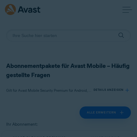
Abonnementpakete für Avast Mobile – Häufig
gestellte Fragen
Gilt für Avast Mobile Security Premium für Android, Avast SecureLine VPN für Android, Avast Cleanup Premium für Android
DETAILS ANZEIGEN
ALLE ERWEITERN
Produkte:
Avast Mobile Security Premium 24.x für Android
Ihr Abonnement:
Avast SecureLine VPN 6.x für Android
Avast Cleanup Premium 24.x für Android