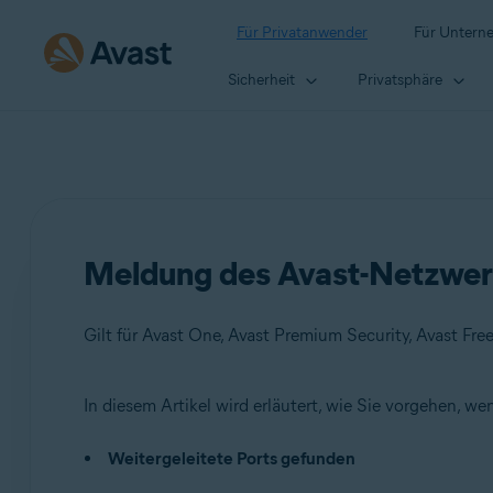
Für Privatanwender
Für Untern
Sicherheit
Privatsphäre
Meldung des Avast-Netzwerk
Gilt für Avast One, Avast Premium Security, Avast Free
In diesem Artikel wird erläutert, wie Sie vorgehen, 
Produkte:
Weitergeleitete Ports gefunden
Avast One
Avast Premium Security