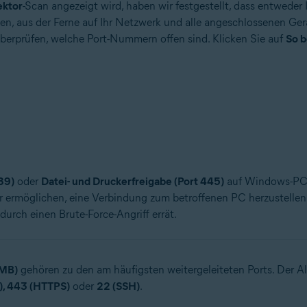
ektor
-Scan angezeigt wird, haben wir festgestellt, dass entwede
en, aus der Ferne auf Ihr Netzwerk und alle angeschlossenen Ger
erprüfen, welche Port-Nummern offen sind. Klicken Sie auf
So b
89)
oder
Datei- und Druckerfreigabe (Port 445)
auf Windows-PCs 
r ermöglichen, eine Verbindung zum betroffenen PC herzustellen
urch einen Brute-Force-Angriff errät.
SMB)
gehören zu den am häufigsten weitergeleiteten Ports. Der A
), 443 (HTTPS)
oder
22 (SSH)
.