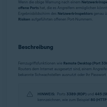
Wenn die obige Warnung nach einem
Netzwerk-Insp
Avast Free Antivirus
offene Ports
hat, die es Angreifern ermöglichen könnt
Ergebnisbildschirm des
Netzwerk-Inspektors
genau üb
Betriebssysteme:
Risiken
aufgeführten offenen Port-Nummern.
Windows und macOS
Beschreibung
Fernzugriffsfunktionen wie
Remote Desktop (Port 33
Routers dem Internet ausgesetzt sind, einem Angreife
bekannte Schwachstellen ausnutzt oder Ihr Passwort d
HINWEIS:
Ports
3389 (RDP)
und
445 (
kennzeichnen, wie zum Beispiel
80 (HTTP