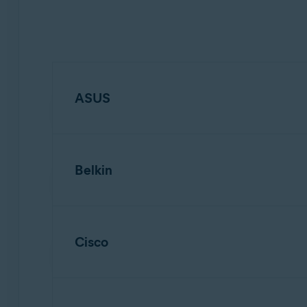
ASUS
Belkin
HINWEIS:
Aufgrund der großen A
Anweisungen für häufig verwendet
Router-Modell. Für weitere Unter
Cisco
HINWEIS:
Aufgrund der großen A
Anweisungen für häufig verwendet
So konfigurieren Sie einen WLAN-Router von
Router-Modell. Für weitere Unter