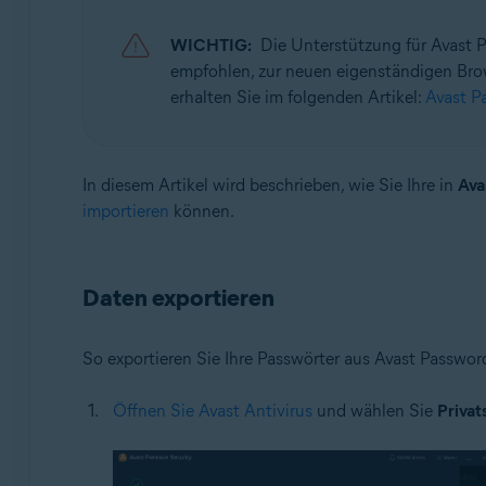
Avast Passwords 20.x für Windows
Avast Premium Security 22.x für Windows
WICHTIG:
Die Unterstützung für Avast 
empfohlen, zur neuen eigenständigen Bro
Betriebssysteme:
erhalten Sie im folgenden Artikel:
Avast P
Microsoft Windows 11 Home/Pro/Enterprise/Educatio
Microsoft Windows 10 Home/Pro/Enterprise/Education
Microsoft Windows 8.1 Home/Pro/Enterprise/Educatio
In diesem Artikel wird beschrieben, wie Sie Ihre in
Ava
Microsoft Windows 8 Home/Pro/Enterprise/Education 
importieren
können.
Microsoft Windows 7 Home Basic/Home Premium/Profess
Daten exportieren
So exportieren Sie Ihre Passwörter aus Avast Passwor
Öffnen Sie Avast Antivirus
und wählen Sie
Privat