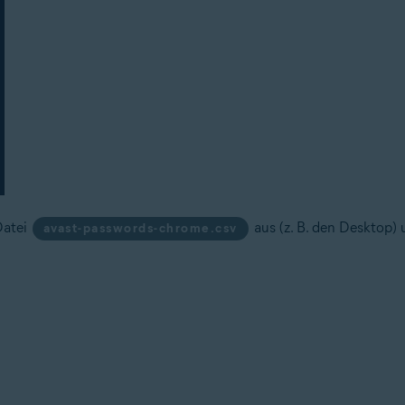
Datei
aus (z. B. den Desktop) 
avast-passwords-chrome.csv