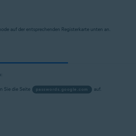
hode auf der entsprechenden Registerkarte unten an.
o:
n Sie die Seite
auf.
passwords.google.com