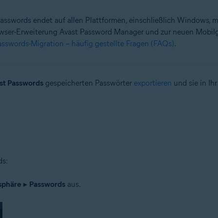
Passwords endet auf allen Plattformen, einschließlich Windows,
wser-Erweiterung Avast Password Manager und zur neuen Mobilg
asswords-Migration – häufig gestellte Fragen (FAQs)
.
n
 – 32-/64-Bit
n – 32-/64-Bit
st Passwords
gespeicherten Passwörter
exportieren
und sie in Ih
– 32-/64-Bit
ional/Enterprise/Ultimate – Service Pack 1 mit benutzerfreundlichem R
ds:
sphäre
▸
Passwords
aus.