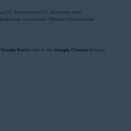
 macOS, Android und iOS. Benutzern wird
eräte-App zu wechseln. Weitere Informationen
r
Google-Konto
oder in den
Google Chrome
-Browser
ollup-Update, 32-/64-Bit