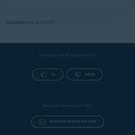
Exportieren und Importieren von Avast Passwords-
Daten in Avast Password Manager
Detaillierte Anweisungen zum Importieren Ihrer
Avast Passwords-Daten in Avast Password
Aktualisiert am: 10.01.2025
Manager finden Sie im folgenden Artikel:
Exportieren und Importieren von Avast Passwords-
Daten in Avast Password Manager
Hat Ihnen der Artikel geholfen?
JA
NEIN
Benötigen Sie weitere Hilfe?
KONTAKTIEREN SIE UNS