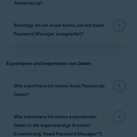
Anwendung?
Avast Password Manager ist als kostenlose und
Benötige ich ein Avast-Konto, um auf Avast
kostenpflichtige Anwendung erhältlich. Das
kostenpflichtige Abonnement umfasst zwei
Password Manager zuzugreifen?
Premium-Funktionen:
Passwortwächter
und
One-
Touch-Anmeldung
.
Ja. Sie müssen sich bei Ihrem
Avast-Konto
anmelden, bevor Sie Avast Password Manager als
Exportieren und Importieren von Daten
eigenständige Browser-Erweiterung oder mobile
App nutzen können.
Wie exportiere ich meine Avast Passwords-
Daten?
Detaillierte Anweisungen zum Exportieren Ihrer
Wie importiere ich meine exportierten
Avast Passwords-Daten finden Sie im folgenden
Artikel:
Daten in die eigenständige Browser-
Erweiterung "Avast Password Manager"?