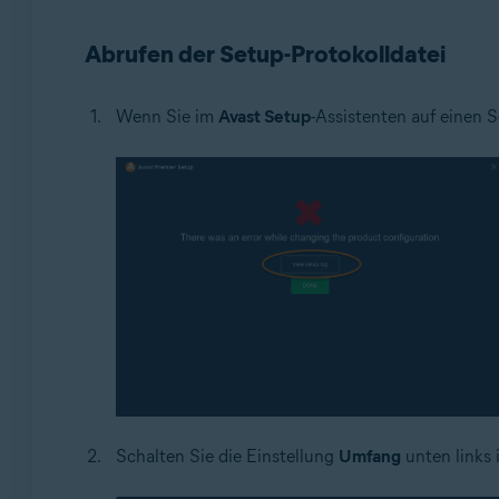
Betriebssysteme:
Abrufen der Setup-Protokolldatei
Microsoft Windows 11 Home/Pro/Enterprise/Educatio
Microsoft Windows 10 Home/Pro/Enterprise/Education
Wenn Sie im
Avast Setup
-Assistenten auf einen 
Microsoft Windows 8.1 Home/Pro/Enterprise/Educatio
Microsoft Windows 8 Home/Pro/Enterprise/Education 
Microsoft Windows 7 Home Basic/Home Premium/Profess
Schalten Sie die Einstellung
Umfang
unten links 