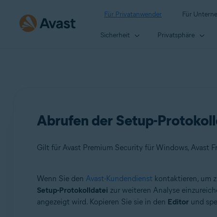
Für Privatanwender
Für Untern
Sicherheit
Privatsphäre
Abrufen der Setup-Protokolld
Gilt für Avast Premium Security für Windows, Avast F
Wenn Sie den
Avast-Kundendienst
kontaktieren, um z
Produkte:
Setup-Protokolldatei
zur weiteren Analyse einzureic
angezeigt wird. Kopieren Sie sie in den
Editor
und spei
Avast Premium Security 21.x für Windows
Avast Free Antivirus 21.x für Windows