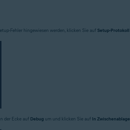
n
 – 32-/64-Bit
Setup-Fehler hingewiesen werden, klicken Sie auf
Setup-Protokoll
n – 32-/64-Bit
– 32-/64-Bit
ional/Enterprise/Ultimate – Service Pack 1 mit benutzerfreundlichem R
in der Ecke auf
Debug
um und klicken Sie auf
In Zwischenablage