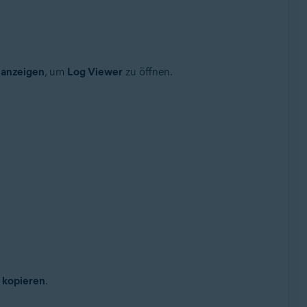
 anzeigen
, um
Log Viewer
zu öffnen.
ollup-Update, 32-/64-Bit
 kopieren
.