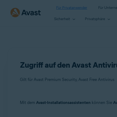
Für Privatanwender
Für Untern
Sicherheit
Privatsphäre
Zugriff auf den Avast Antivi
Gilt für Avast Premium Security, Avast Free Antivirus
Produkte:
Mit dem
Avast-Installationsassistenten
können Sie
Av
Avast Premium Security 22.x
Avast Free Antivirus 22.x