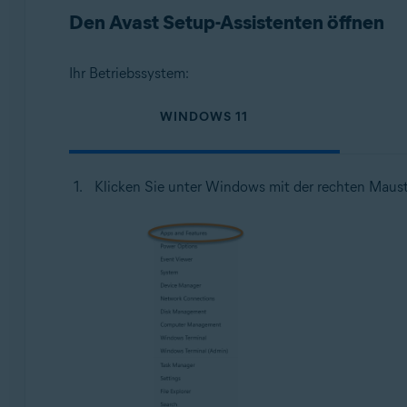
Den Avast Setup-Assistenten öffnen
Betriebssysteme:
Microsoft Windows 11 Home/Pro/Enterprise/Educatio
Ihr Betriebssystem:
Microsoft Windows 10 Home/Pro/Enterprise/Education
Microsoft Windows 8.1 Home/Pro/Enterprise/Educatio
WINDOWS 11
Microsoft Windows 8 Home/Pro/Enterprise/Education 
Microsoft Windows 7 Home Basic/Home Premium/Profess
Klicken Sie unter Windows mit der rechten Maust