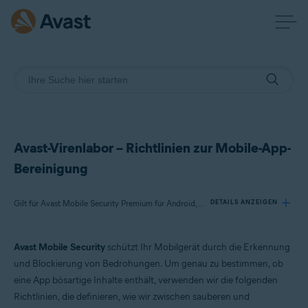
Avast-Virenlabor – Richtlinien zur Mobile-App-
Bereinigung
Gilt für Avast Mobile Security Premium für Android, Avast Mobile Security für Android
DETAILS ANZEIGEN
Avast Mobile Security
schützt Ihr Mobilgerät durch die Erkennung
Produkte:
und Blockierung von Bedrohungen. Um genau zu bestimmen, ob
Avast Mobile Security Premium 6.x für Android
eine App bösartige Inhalte enthält, verwenden wir die folgenden
Avast Mobile Security 6.x für Android
Richtlinien, die definieren, wie wir zwischen sauberen und