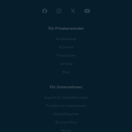
Verboten (als Malware eingestuft):
Sämtliche Benutzerdaten müssen privat bleiben, sofern
keine Einverständniserklärung des Benutzers zur
Für Privatanwender
Weitergabe der Daten an Dritte vorliegt.
Kundendienst
Sicherheit
Privatsphäre
Leistung
Blog
Für Unternehmen
Support für Geschäftskunden
Produkte für Unternehmen
Geschäftspartner
Business-Blog
Partner