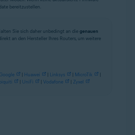
ate bereitzustellen.
lten Sie sich daher unbedingt an die
genauen
irekt an den Hersteller Ihres Routers, um weitere
Google
|
Huawei
|
Linksys
|
MicroTik
|
iquiti
|
UniFi
|
Vodafone
|
Zyxel