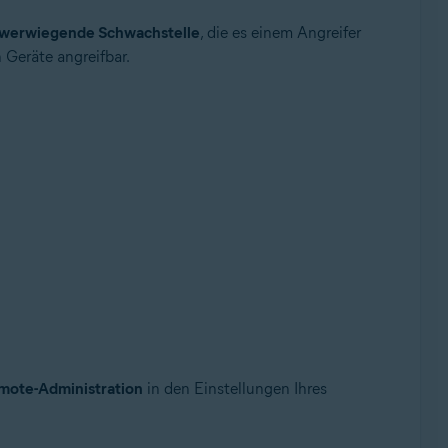
werwiegende Schwachstelle
, die es einem Angreifer
 Geräte angreifbar.
ollup-Update, 32-/64-Bit
mote-Administration
in den Einstellungen Ihres