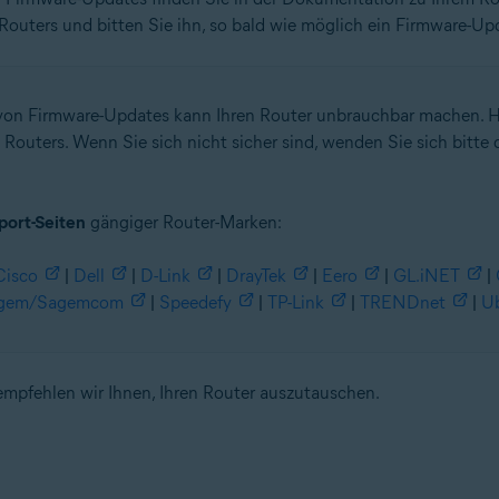
 Routers und bitten Sie ihn, so bald wie möglich ein Firmware-Upd
on Firmware-Updates kann Ihren Router unbrauchbar machen. Ha
outers. Wenn Sie sich nicht sicher sind, wenden Sie sich bitte d
port-Seiten
gängiger Router-Marken:
Cisco
|
Dell
|
D-Link
|
DrayTek
|
Eero
|
GL.iNET
|
gem/Sagemcom
|
Speedefy
|
TP-Link
|
TRENDnet
|
Ub
empfehlen wir Ihnen, Ihren Router auszutauschen.