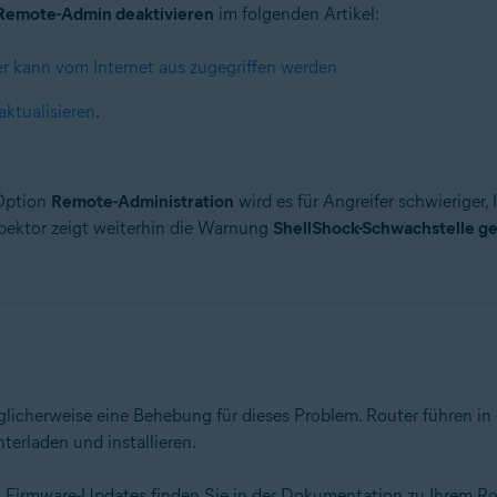
Remote-Admin deaktivieren
im folgenden Artikel:
r kann vom Internet aus zugegriffen werden
aktualisieren
.
 Option
Remote-Administration
wird es für Angreifer schwieriger,
pektor zeigt weiterhin die Warnung
ShellShock-Schwachstelle g
licherweise eine Behebung für dieses Problem. Router führen in
erladen und installieren.
 Firmware-Updates finden Sie in der Dokumentation zu Ihrem Rou