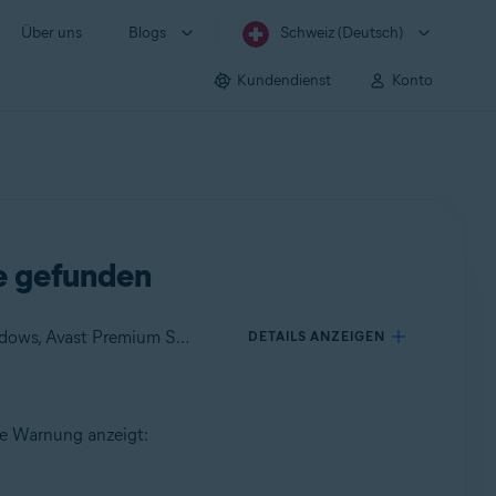
Über uns
Blogs
Schweiz (Deutsch)
Kundendienst
Konto
e gefunden
Gilt für Avast One für Windows, Avast One für Mac, Avast Premium Security für Windows, Avast Free Antivirus für Windows, Avast Premium Security für Mac, Avast Security für Mac
DETAILS ANZEIGEN
de Warnung anzeigt: