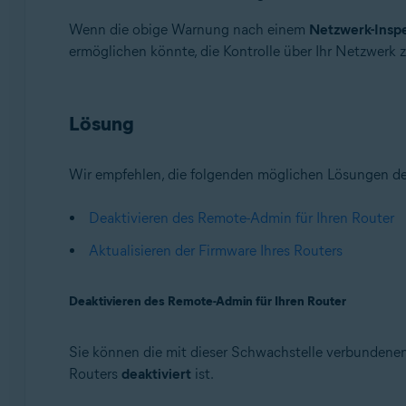
Avast Premium Security 22.x für Windows
Wenn die obige Warnung nach einem
Netzwerk-Insp
Avast Free Antivirus 22.x für Windows
ermöglichen könnte, die Kontrolle über Ihr Netzwerk
Avast Premium Security 15.x für Mac
Avast Security 15.x für Mac
Lösung
Betriebssysteme:
Microsoft Windows 11 Home / Pro / Enterprise / Educa
Microsoft Windows 10 Home/Pro/Enterprise/Education
Wir empfehlen, die folgenden möglichen Lösungen de
Microsoft Windows 8.x / Pro / Enterprise - 32 / 64-Bit
Microsoft Windows 8 Home/Pro/Enterprise/Education 
Deaktivieren des Remote-Admin für Ihren Router
Microsoft Windows 7 Home Basic/Home Premium/Profess
Aktualisieren der Firmware Ihres Routers
Apple macOS 12.x (Monterey)
Apple macOS 11.x (Big Sur)
Deaktivieren des Remote-Admin für Ihren Router
Apple macOS 10.15.x (Catalina)
Apple macOS 10.14.x (Mojave)
Apple macOS 10.13.x (High Sierra)
Sie können die mit dieser Schwachstelle verbundenen 
Apple macOS 10.12.x (Sierra)
Routers
deaktiviert
ist.
Apple Mac OS X 10.11.x (El Capitan)