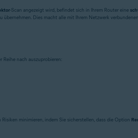
ektor
-Scan angezeigt wird, befindet sich in Ihrem Router eine
sch
 zu übernehmen. Dies macht alle mit Ihrem Netzwerk verbundenen
tion
 – 32-/64-Bit
r Reihe nach auszuprobieren:
– 32-/64-Bit
ional/Enterprise/Ultimate – Service Pack 1 mit benutzerfreundlichem R
Risiken minimieren, indem Sie sicherstellen, dass die Option
Re