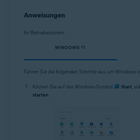
Betriebssysteme:
Anweisungen
Microsoft Windows 11 Home/Pro/Enterprise/Educatio
Microsoft Windows 10 Home/Pro/Enterprise/Education
Microsoft Windows 8.1 Home/Pro/Enterprise/Educatio
Ihr Betriebssystem:
Microsoft Windows 8 Home/Pro/Enterprise/Education 
Microsoft Windows 7 Home Basic/Home Premium/Profess
WINDOWS 11
Führen Sie die folgenden Schritte aus, um Windows i
Klicken Sie auf das Windows-Symbol
Start
, w
starten
.