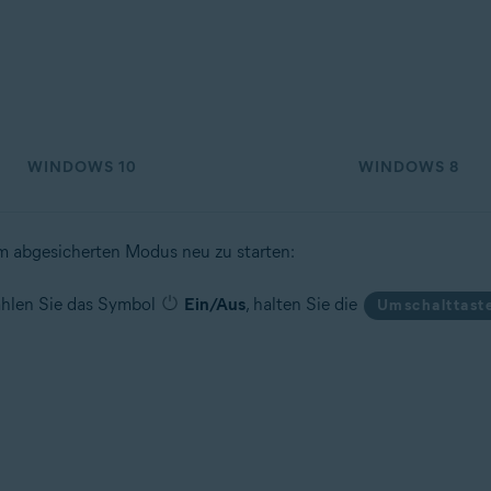
n
 – 32-/64-Bit
n – 32-/64-Bit
– 32-/64-Bit
ional/Enterprise/Ultimate – Service Pack 1, 32-/64-Bit
WINDOWS 10
WINDOWS 8
m abgesicherten Modus neu zu starten:
ählen Sie das Symbol
Ein/Aus
, halten Sie die
Umschalttast