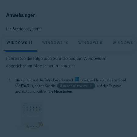
Microsoft Windows 11 Home/Pro/Enterprise/Education
Microsoft Windows 10 Home/Pro/Enterprise/Education – 32-/64-Bit
Anweisungen
Microsoft Windows 8.1 Home/Pro/Enterprise/Education – 32-/64-Bit
Microsoft Windows 8 Home/Pro/Enterprise/Education – 32-/64-Bit
Microsoft Windows 7 Home Basic/Home
Ihr Betriebssystem:
Premium/Professional/Enterprise/Ultimate – Service Pack 1, 32-/64-Bit
WINDOWS 11
WINDOWS 10
WINDOWS 8
WINDOWS 7
Führen Sie die folgenden Schritte aus, um Windows im
abgesicherten Modus neu zu starten:
Klicken Sie auf das Windows-Symbol
Start
, wählen Sie das Symbol
Ein/Aus
, halten Sie die
Umschalttaste ⇧
auf der Tastatur
gedrückt und wählen Sie
Neu starten
.