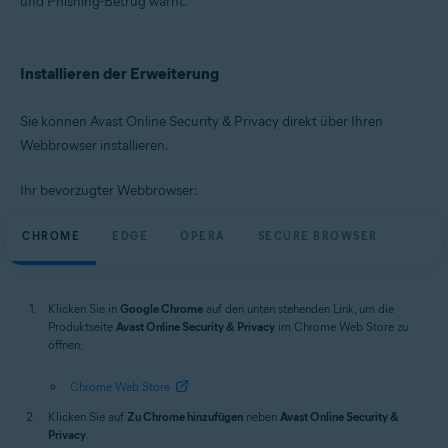
und Phishing-Betrug warnt.
Microsoft Windows 11 Home/Pro/Enterprise/Education
Microsoft Windows 10 Home/Pro/Enterprise/Education – 32-/64-Bit
Microsoft Windows 8.1 Home/Pro/Enterprise/Education – 32-/64-Bit
Installieren der Erweiterung
Microsoft Windows 8 Home/Pro/Enterprise/Education – 32-/64-Bit
Microsoft Windows 7 Home Basic/Home
Premium/Professional/Enterprise/Ultimate – Service Pack 1, 32-/64-Bit
Sie können Avast Online Security & Privacy direkt über Ihren
Webbrowser installieren.
Apple macOS 14.x (Sonoma)
Apple macOS 13.x (Ventura)
Apple macOS 12.x (Monterey)
Ihr bevorzugter Webbrowser:
Apple macOS 11.x (Big Sur)
Apple macOS 10.15.x (Catalina)
CHROME
Apple macOS 10.14.x (Mojave)
EDGE
OPERA
SECURE BROWSER
Apple macOS 10.13.x (High Sierra)
Apple macOS 10.12.x (Sierra)
Klicken Sie in
Google Chrome
auf den unten stehenden Link, um die
Produktseite
Avast Online Security & Privacy
im Chrome Web Store zu
öffnen:
Chrome Web Store
Klicken Sie auf
Zu Chrome hinzufügen
neben
Avast Online Security &
Privacy
.