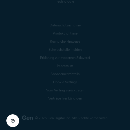
Technologie
Datenschutzrichtlinie
Produktrichtlinie
Rechtliche Hinweise
Schwachstelle melden
Erklärung zur modernen Sklaverei
Impressum
Abonnementdetails
Cookie Settings
Vom Vertrag zurücktreten
Verträge hier kündigen
© 2025 Gen Digital Inc.
Alle Rechte vorbehalten.