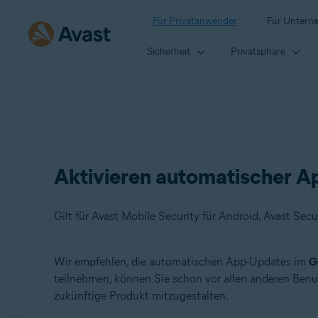
Für Privatanwender
Für Untern
Sicherheit
Privatsphäre
Aktivieren automatischer A
Wir empfehlen, die automatischen App-Updates im
G
Produkte:
teilnehmen, können Sie schon vor allen anderen Ben
zukünftige Produkt mitzugestalten.
Avast Mobile Security 6.x für Android
Avast SecureLine VPN 6.x für Android