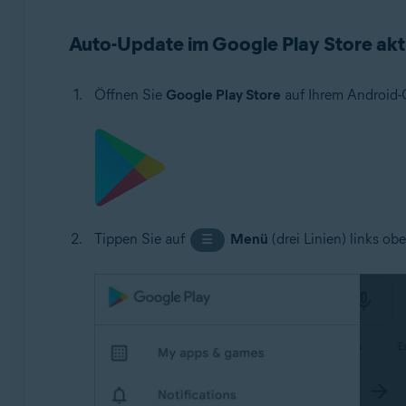
Avast Cleanup 5.x für Android
Avast Passwords 1.x für Android
Auto-Update im Google Play Store akt
Avast Battery Saver 2.x für Android
Öffnen Sie
Google Play Store
auf Ihrem Android-
Betriebssysteme:
Google Android 5.0 (Lollipop, API 21) oder höher; die 
Tippen Sie auf
Menü
(drei Linien) links o
☰