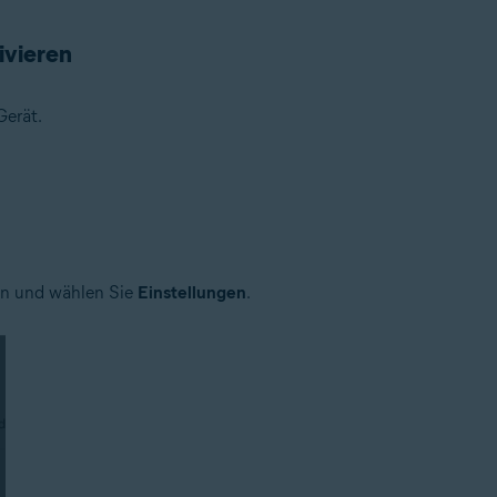
ivieren
Gerät.
genaue Version hängt vom Produkt ab
ben und wählen Sie
Einstellungen
.