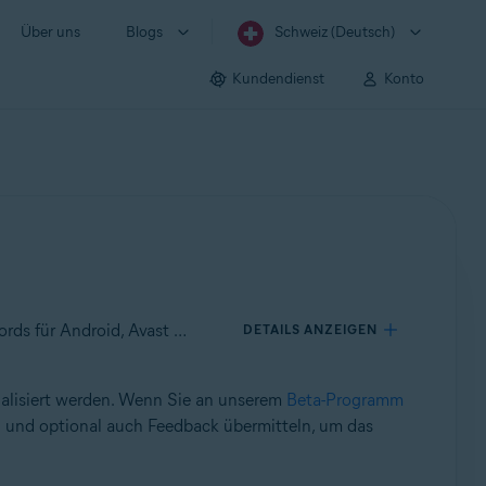
Über uns
Blogs
Schweiz (Deutsch)
Kundendienst
Konto
Gilt für Avast Mobile Security für Android, Avast SecureLine VPN für Android, Avast Cleanup für Android, Avast Passwords für Android, Avast Battery Saver für Android
DETAILS ANZEIGEN
ualisiert werden. Wenn Sie an unserem
Beta-Programm
 und optional auch Feedback übermitteln, um das