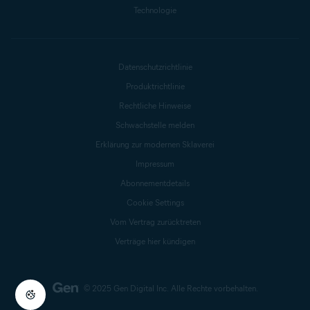
Technologie
Datenschutzrichtlinie
Produktrichtlinie
Rechtliche Hinweise
Schwachstelle melden
Erklärung zur modernen Sklaverei
Impressum
Abonnementdetails
Cookie Settings
Vom Vertrag zurücktreten
Verträge hier kündigen
© 2025 Gen Digital Inc.
Alle Rechte vorbehalten.