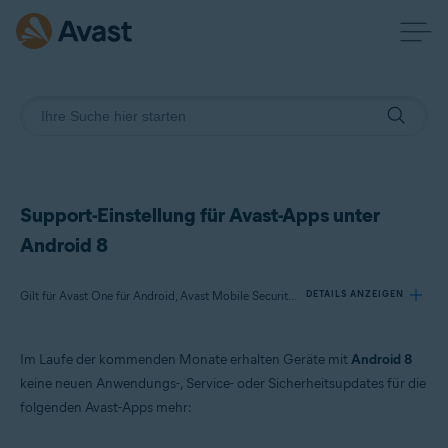
Support-Einstellung für Avast-Apps unter
Android 8
Gilt für Avast One für Android, Avast Mobile Security Premium für Android, Avast Mobile Security für Android, Avast SecureLine VPN für Android, Avast Cleanup für Android, Avast Secure Browser PRO für Android, Avast Secure Browser für Android
DETAILS ANZEIGEN
Im Laufe der kommenden Monate erhalten Geräte mit
Android 8
Produkte:
keine neuen Anwendungs-, Service- oder Sicherheitsupdates für die
Avast One 24.x für Android
folgenden Avast-Apps mehr:
Avast Mobile Security Premium 24.x für Android
Avast Mobile Security 24.x für Android