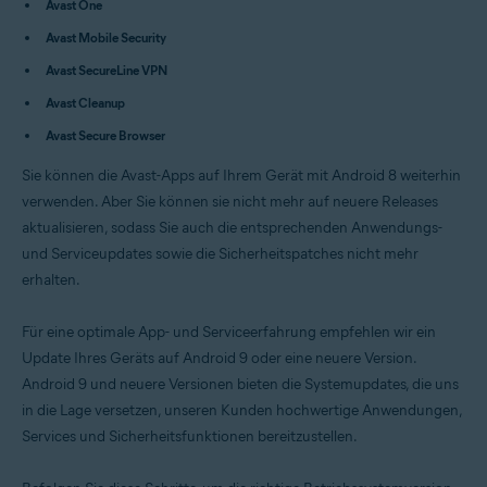
Avast One
Avast SecureLine VPN 6.x für Android
Avast Cleanup 24.x für Android
Avast Mobile Security
Avast Secure Browser PRO 8.x für Android
Avast Secure Browser 8.x für Android
Avast SecureLine VPN
Avast Cleanup
Betriebssysteme:
Avast Secure Browser
Google Android 9.0 (Pie, API 28) oder höher
Sie können die Avast-Apps auf Ihrem Gerät mit Android 8 weiterhin
verwenden. Aber Sie können sie nicht mehr auf neuere Releases
aktualisieren, sodass Sie auch die entsprechenden Anwendungs-
und Serviceupdates sowie die Sicherheitspatches nicht mehr
erhalten.
Für eine optimale App- und Serviceerfahrung empfehlen wir ein
Update Ihres Geräts auf Android 9 oder eine neuere Version.
Android 9 und neuere Versionen bieten die Systemupdates, die uns
in die Lage versetzen, unseren Kunden hochwertige Anwendungen,
Services und Sicherheitsfunktionen bereitzustellen.