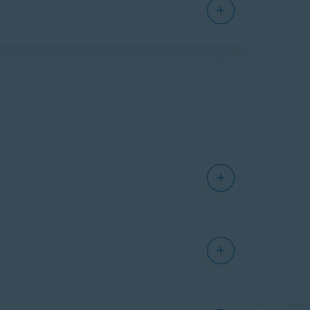
n für alle Avast-Anwendungen oder -Dienste
ung, um Ihre Avast-Apps und -Dienste
um technische Probleme zu beheben. Mit Avast
ws-Gerät verbinden, während Avast Expert
f dem Bildschirm:
Avast Expert Care
.
s geltenden Verlängerungspreis automatisch