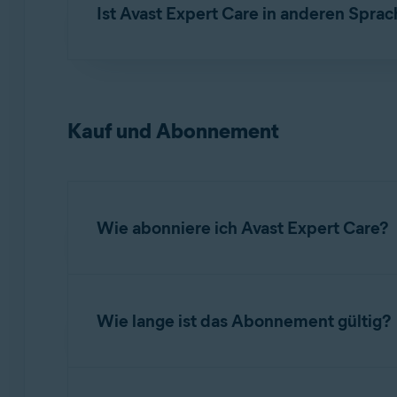
Ist Avast Expert Care in anderen Sprac
Avast Premium Tech Support ist ein kostenpfl
auf Windows, macOS, Android und iOS bietet.
Avast Expert Care ist nur auf Englisch verfügb
einzurichten, Ihnen zu zeigen, wie Sie diese
Premium Tech Support können unsere Experten
Care keinen Fernzugriff oder keine Fehlerbeh
Kauf und Abonnement
Wie abonniere ich Avast Expert Care?
Um Avast Expert Care zu abonnieren, klicken 
Wie lange ist das Abonnement gültig?
Die anfängliche Laufzeit des Abonnements ist