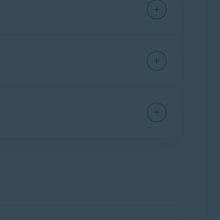
nt wird auch unter dem Tab
Meine
estellnummer und der E-Mail-Adresse, die
n Sie einfach unsere Agenten, wenn Sie Hilfe
ails aus Ihrer Bestellbestätigungs-E-Mail
 Sie Kontakt mit Live-Mitarbeitern des
melden
und folgen Sie den Anweisungen auf