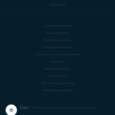
Technologie
Datenschutzrichtlinie
Produktrichtlinie
Rechtliche Hinweise
Schwachstelle melden
Erklärung zur modernen Sklaverei
Impressum
Abonnementdetails
Cookie Settings
Vom Vertrag zurücktreten
Verträge hier kündigen
© 2025 Gen Digital Inc.
Alle Rechte vorbehalten.