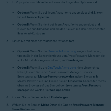
Im Pop-up-Fenster fahren Sie mit einer der folgenden Optionen fort:
Option A
: Wenn Sie bei Ihrem Avast-Konto angemeldet sind, klicken
Sie auf
Tresor entsperren
.
Option B
: Wenn Sie nicht bei Ihrem Avast-Konto angemeldet sind,
klicken Sie auf
Anmelden
und melden Sie sich mit den Anmeldedaten
Ihres Avast-Kontos an.
Fahren Sie mit einer der folgenden Optionen fort:
Option A
: Wenn Sie die
One-Touch-Anmeldung
eingerichtet haben,
tippen Sie in der Benachrichtigung von Avast Password Manager, die
an Ihr Mobiltelefon gesendet wird, auf
Genehmigen
.
Option B
: Wenn Sie die
One-Touch-Anmeldung
nicht eingerichtet
haben, klicken Sie in der Avast Password Manager-Browser-
Erweiterung auf
Master-Passwort verwenden
, geben Sie dann Ihr
Master-Passwort ein und klicken Sie auf
Entsperren
. Klicken Sie rechts
oben im Browser auf das Symbol der Erweiterung
Avast Password
Manager
und wählen Sie
Web-App öffnen
.
Klicken Sie im Seitenmenü auf
Einstellungen
.
Wählen Sie im Bereich
Meine Daten
die Option
Avast Password Manager
Tresor löschen
aus.