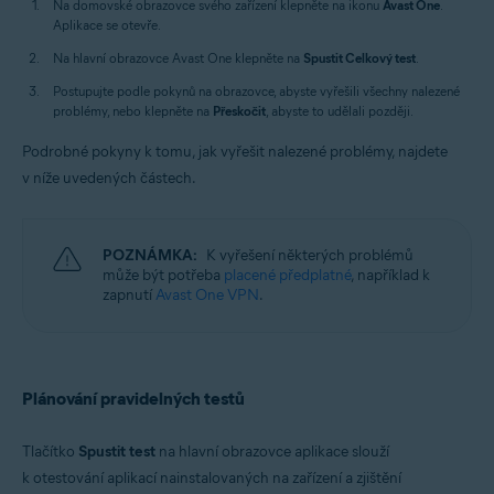
Na domovské obrazovce svého zařízení klepněte na ikonu
Avast One
.
Aplikace se otevře.
Na hlavní obrazovce Avast One klepněte na
Spustit Celkový test
.
Postupujte podle pokynů na obrazovce, abyste vyřešili všechny nalezené
problémy, nebo klepněte na
Přeskočit
, abyste to udělali později.
Podrobné pokyny k tomu, jak vyřešit nalezené problémy, najdete
v níže uvedených částech.
POZNÁMKA:
K vyřešení některých problémů
může být potřeba
placené předplatné
, například k
zapnutí
Avast One VPN
.
Plánování pravidelných testů
Tlačítko
Spustit test
na hlavní obrazovce aplikace slouží
k otestování aplikací nainstalovaných na zařízení a zjištění