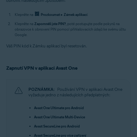
obnovit následujícím způsobem:
Klepněte na
Prozkoumat
▸
Zámek aplikací
.
Klepněte na
Zapomněli jste PIN?
, poté postupujte podle pokynů na
obrazovce k obnovení PIN pomocí přihlašovacích údajů ke svému účtu
Google.
Váš PIN kód k Zámku aplikací byl resetován.
Zapnutí VPN v aplikaci Avast One
POZNÁMKA:
Používání VPN v aplikaci Avast One
vyžaduje jedno z následujících předplatných:
Avast One Ultimate pro Android
Avast One Ultimate Multi-Device
Avast SecureLine pro Android
Avast SecureLine pro více zařízení