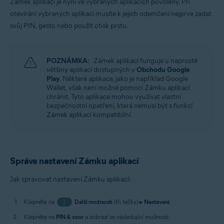
Zámek aplikací je nyní ve vybraných aplikacích povolený. Při
otevírání vybraných aplikací musíte k jejich odemčení nejprve zadat
svůj PIN, gesto nebo použít otisk prstu.
POZNÁMKA:
Zámek aplikací funguje u naprosté
většiny aplikací dostupných v
Obchodu Google
Play
. Některé aplikace, jako je například Google
Wallet, však není možné pomocí Zámku aplikací
chránit. Tyto aplikace mohou využívat vlastní
bezpečnostní opatření, která nemusí být s funkcí
Zámek aplikací kompatibilní.
Správa nastavení Zámku aplikací
Jak spravovat nastavení Zámku aplikací:
Klepněte na
⋮
Další možnosti
(tři tečky) ▸
Nastavení
.
Klepněte na
PIN & vzor
a zobrazí se následující možnosti: