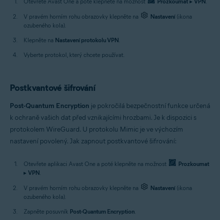
Otevřete Avast One a poté klepněte na možnost
Prozkoumat
▸
VPN
.
V pravém horním rohu obrazovky klepněte na
Nastavení
(ikona
ozubeného kola).
Klepněte na
Nastavení protokolu VPN
.
Vyberte protokol, který chcete používat.
Postkvantové šifrování
Post-Quantum Encryption
je pokročilá bezpečnostní funkce určená
k ochraně vašich dat před vznikajícími hrozbami. Je k dispozici s
protokolem WireGuard. U protokolu Mimic je ve výchozím
nastavení povolený. Jak zapnout postkvantové šifrování:
Otevřete aplikaci Avast One a poté klepněte na možnost
Prozkoumat
▸
VPN
.
V pravém horním rohu obrazovky klepněte na
Nastavení
(ikona
ozubeného kola).
Zapněte posuvník
Post-Quantum Encryption
.