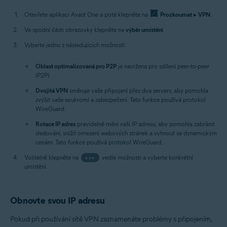
Otevřete aplikaci Avast One a poté klepněte na
Prozkoumat
▸
VPN
.
Ve spodní části obrazovky klepněte na
výběr umístění
.
Vyberte jednu z následujících možností:
Oblast optimalizovaná pro P2P
je navržena pro sdílení peer-to-peer
(P2P).
Dvojitá VPN
směruje vaše připojení přes dva servery, aby pomohla
zvýšit vaše soukromí a zabezpečení. Tato funkce používá protokol
WireGuard.
Rotace IP adres
pravidelně mění vaši IP adresu, aby pomohla zabránit
sledování, snížit omezení webových stránek a vyhnout se dynamickým
cenám. Tato funkce používá protokol WireGuard.
Volitelně klepněte na
•••
vedle možnosti a vyberte konkrétní
umístění.
Obnovte svou IP adresu
Pokud při používání sítě VPN zaznamenáte problémy s připojením,