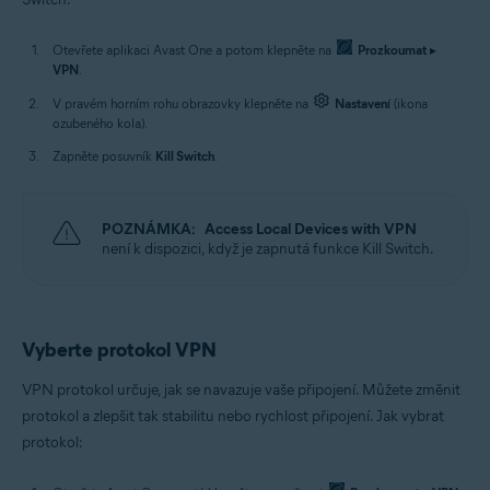
Otevřete aplikaci Avast One a potom klepněte na
Prozkoumat
▸
VPN
.
V pravém horním rohu obrazovky klepněte na
Nastavení
(ikona
ozubeného kola).
Zapněte posuvník
Kill Switch
.
POZNÁMKA:
Access Local Devices with VPN
není k dispozici, když je zapnutá funkce Kill Switch.
Vyberte protokol VPN
VPN protokol určuje, jak se navazuje vaše připojení. Můžete změnit
protokol a zlepšit tak stabilitu nebo rychlost připojení. Jak vybrat
protokol: