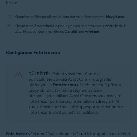
heslo:
Klepněte na účet postižený únikem dat ve vašem seznamu
Nevyřešené
.
Klepněte na
Změnit heslo
a podle pokynů na obrazovce změňte heslo k
účtu. Po dokončení klepněte na
Označit jako vyřešené
.
Konfigurace Foto trezoru
DŮLEŽITÉ:
Pokud v systému Android
odinstalujete aplikaci Avast One, k fotografiím
uloženým ve
Foto trezoru
už nebudete mít přístup.
Lze je obnovit tak, že na stejném zařízení
přeinstalujete aplikaci Avast One a znovu nastavíte
Foto trezor pomocí stejné e-mailové adresy a PIN
kódu. Abyste neztratili přístup, exportujte soubory z
Foto trezoru před odinstalací aplikace.
Foto trezor
vám umožňuje ochránit přístup k fotografiím uloženým