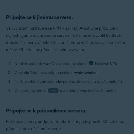
Připojte se k jinému serveru.
Ve výchozím nastavení se VPN v aplikaci Avast One připojuje k
nejrychlejšímu dostupnému serveru. Také můžete zvolit konkrétní
umístění serveru. U některých umístění si můžete vybrat konkrétní
město. Chcete-li se připojit k jinému serveru:
Otevřete aplikaci Avast One a poté klepněte na
Explore
▸
VPN
.
Ve spodní části obrazovky klepněte na
výběr umístění
.
Použijte vyhledávací pole nebo procházejte seznam a najděte umístění.
Volitelně klepněte na
•••
u umístění a vyberte konkrétní město.
Připojte se k pokročilému serveru.
Pokročilé servery podporují konkrétní případy použití. Chcete-li se
připojit k pokročilému serveru: