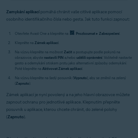
Zamykání aplikací
pomáhá chránit vaše citlivé aplikace pomocí
osobního identifikačního čísla nebo gesta. Jak tuto funkci zapnout:
Otevřete Avast One a klepněte na
Prozkoumat
▸
Zabezpečení
.
Klepněte na
Zámek aplikací
.
Na výzvu klepněte na možnost
Začít
a postupujte podle pokynů na
obrazovce, abyste
nastavili PIN
a/nebo
udělili oprávnění
. Volitelně nastavte
gesto a odemykání otiskem prstu jako alternativní způsoby odemykání.
Poté klepněte na
Aktivovat Zámek aplikací
.
Na výzvu klepněte na šedý posuvník (
Vypnuto
), aby se změnil na zelený
(
Zapnuto
).
Zámek aplikací je nyní povolený a na jeho hlavní obrazovce můžete
zapnout ochranu pro jednotlivé aplikace. Klepnutím přepněte
posuvník u aplikace, kterou chcete chránit, do zelené polohy
(
Zapnuto
).