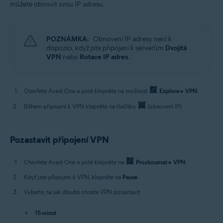
můžete obnovit svou IP adresu.
POZNÁMKA:
Obnovení IP adresy není k
dispozici, když jste připojeni k serverům
Dvojitá
VPN
nebo
Rotace IP adres
.
Otevřete Avast One a poté klepněte na možnost
Explore
▸
VPN
.
Během připojení k VPN klepněte na tlačítko
(obnovení IP).
Pozastavit připojení VPN
Otevřete Avast One a poté klepněte na
Prozkoumat
▸
VPN
.
Když jste připojeni k VPN, klepněte na
Pause
.
Vyberte, na jak dlouho chcete VPN pozastavit:
15 minut