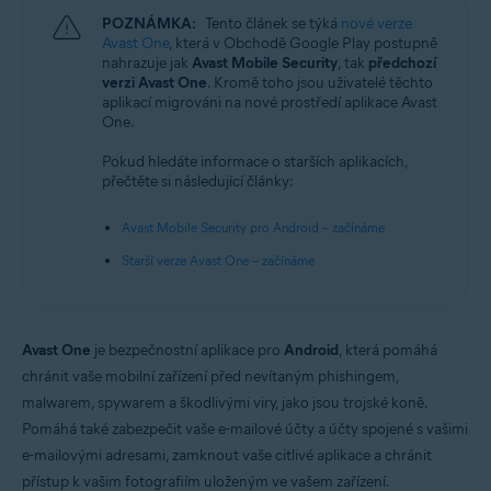
POZNÁMKA:
Tento článek se týká
nové verze
Avast One
, která v Obchodě Google Play postupně
nahrazuje jak
Avast Mobile Security
, tak
předchozí
verzi Avast One
. Kromě toho jsou uživatelé těchto
aplikací migrováni na nové prostředí aplikace Avast
One.
Pokud hledáte informace o starších aplikacích,
přečtěte si následující články:
Avast Mobile Security pro Android – začínáme
Starší verze Avast One – začínáme
Avast One
je bezpečnostní aplikace pro
Android
, která pomáhá
chránit vaše mobilní zařízení před nevítaným phishingem,
malwarem, spywarem a škodlivými viry, jako jsou trojské koně.
Pomáhá také zabezpečit vaše e-mailové účty a účty spojené s vašimi
e-mailovými adresami, zamknout vaše citlivé aplikace a chránit
přístup k vašim fotografiím uloženým ve vašem zařízení.