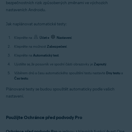
bezpečnostních rizik způsobených změnami ve výchozích
nastaveních Androidu.
Jak naplánovat automatické testy:
Klepněte na
Účet
▸
Nastavení
.
Klepněte na možnost
Zabezpečení
.
Klepněte na
Automatický test
.
Ujistěte se, že posuvník ve spodní části obrazovky je
Zapnutý
.
Výběrem dnů a času automatického spouštění testu nastavte
Dny testu
a
Čas testu
.
Plánované testy se budou spouštět automaticky podle vašich
nastavení.
Použijte Ochránce před podvody Pro
Ochránce před podvody Pro
je jednou z hlavních funkcí Avast One.