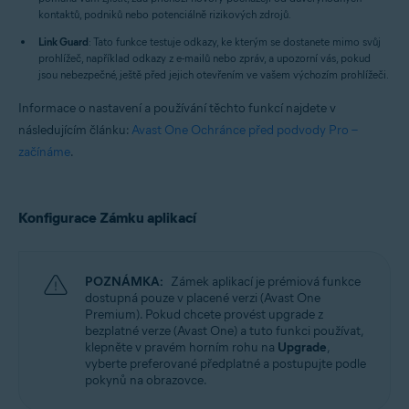
kontaktů, podniků nebo potenciálně rizikových zdrojů.
Link Guard
: Tato funkce testuje odkazy, ke kterým se dostanete mimo svůj
prohlížeč, například odkazy z e-mailů nebo zpráv, a upozorní vás, pokud
jsou nebezpečné, ještě před jejich otevřením ve vašem výchozím prohlížeči.
Informace o nastavení a používání těchto funkcí najdete v
následujícím článku:
Avast One Ochránce před podvody Pro –
začínáme
.
Konfigurace Zámku aplikací
POZNÁMKA:
Zámek aplikací je prémiová funkce
dostupná pouze v placené verzi (Avast One
Premium). Pokud chcete provést upgrade z
bezplatné verze (Avast One) a tuto funkci používat,
klepněte v pravém horním rohu na
Upgrade
,
vyberte preferované předplatné a postupujte podle
pokynů na obrazovce.