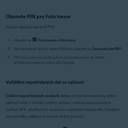
Obnovte PIN pro Foto trezor
Pokud zapomenete kód PIN:
Klepněte na
Prozkoumat
▸
Foto trezor
.
Když se zobrazí výzva k zadání PIN kódu, klepněte na
Zapomněli jste PIN?
.
PIN kód si obnovte podle pokynů na obrazovce tím, že zadáte
přihlašovací údaje ke svému účtu Google.
Vyčištění nepotřebných dat ze zařízení
Čištění nepotřebných souborů
detekuje zbytečné položky, které
zabírají místo v úložišti vašeho zařízení, včetně zapomenutých
balíčků APK, zbytkových souborů a viditelné mezipaměti. Chcete-li
tyto položky odebrat a uvolnit úložný prostor: