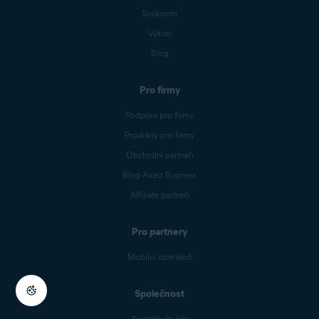
Soukromí
Výkon
Blog
Pro firmy
Podpora pro firmy
Produkty pro firmy
Obchodní partneři
Blog Avast Business
Affiliate partneři
Pro partnery
Mobilní operátoři
Společnost
Kontaktujte nás