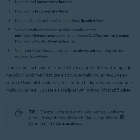
Klepněte na
Upozornění na hacknutí
.
Klepněte na
Přidat e-mail
▸
Přidat
.
Po dokončení testu klepněte na možnost
Spustit hlídání
.
Ve své e-mailové schránce otevřete e-mail z adresy
notification@emails.avast.com
s předmětem:
Ověřte prosím svůj e-mail
.
Klepněte na tlačítko
Ověřit můj e-mail
.
V aplikaci Avast One vyberte svou e-mailovou adresu a klepněte na
možnost
Již ověřeno
.
Upozornění na hacknutí je nyní aktivní a nepřetržitě kontroluje, zda
nedošlo k prolomení dat, které s touto e-mailovou adresou nějak
souvisí. Uživatelé bezplatné verze mohou hlídat vždy pouze jednu e-
mailovou adresu. Uživatelé s předplatným mohou hlídat až 5 adres.
TIP:
Chcete-li odebrat e-mailovou adresu, vyberte
e-mail, který chcete přestat hlídat, a klepněte na
(ikonu koše) ▸
Ano, odebrat
.