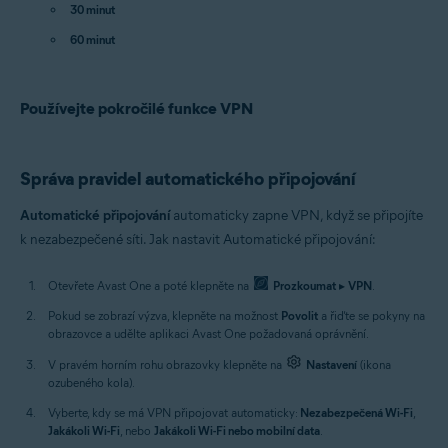
30 minut
60 minut
Používejte pokročilé funkce VPN
Správa pravidel automatického připojování
Automatické připojování
automaticky zapne VPN, když se připojíte
k nezabezpečené síti. Jak nastavit Automatické připojování:
Otevřete Avast One a poté klepněte na
Prozkoumat
▸
VPN
.
Pokud se zobrazí výzva, klepněte na možnost
Povolit
a řiďte se pokyny na
obrazovce a udělte aplikaci Avast One požadovaná oprávnění.
V pravém horním rohu obrazovky klepněte na
Nastavení
(ikona
ozubeného kola).
Vyberte, kdy se má VPN připojovat automaticky:
Nezabezpečená Wi-Fi
,
Jakákoli Wi-Fi
, nebo
Jakákoli Wi-Fi nebo mobilní data
.