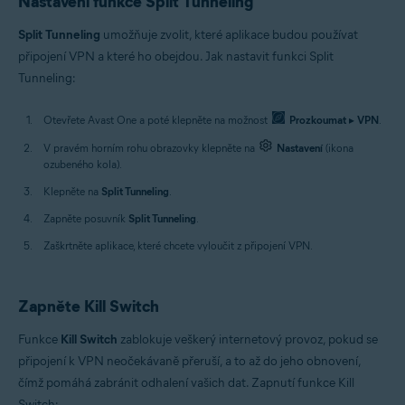
Nastavení funkce Split Tunneling
Split Tunneling
umožňuje zvolit, které aplikace budou používat
připojení VPN a které ho obejdou. Jak nastavit funkci Split
Tunneling:
Otevřete Avast One a poté klepněte na možnost
Prozkoumat
▸
VPN
.
V pravém horním rohu obrazovky klepněte na
Nastavení
(ikona
ozubeného kola).
Klepněte na
Split Tunneling
.
Zapněte posuvník
Split Tunneling
.
Zaškrtněte aplikace, které chcete vyloučit z připojení VPN.
Zapněte Kill Switch
Funkce
Kill Switch
zablokuje veškerý internetový provoz, pokud se
připojení k VPN neočekávaně přeruší, a to až do jeho obnovení,
čímž pomáhá zabránit odhalení vašich dat. Zapnutí funkce Kill
Switch: