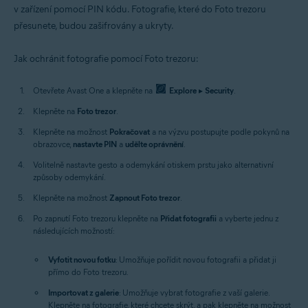
v zařízení pomocí PIN kódu. Fotografie, které do Foto trezoru
přesunete, budou zašifrovány a ukryty.
Jak ochránit fotografie pomocí Foto trezoru:
Otevřete Avast One a klepněte na
Explore
▸
Security
.
Klepněte na
Foto trezor
.
Klepněte na možnost
Pokračovat
a na výzvu postupujte podle pokynů na
obrazovce,
nastavte PIN
a
udělte oprávnění
.
Volitelně nastavte gesto a odemykání otiskem prstu jako alternativní
způsoby odemykání.
Klepněte na možnost
Zapnout Foto trezor
.
Po zapnutí Foto trezoru klepněte na
Přidat fotografii
a vyberte jednu z
následujících možností:
Vyfotit novou fotku
: Umožňuje pořídit novou fotografii a přidat ji
přímo do Foto trezoru.
Importovat z galerie
: Umožňuje vybrat fotografie z vaší galerie.
Klepněte na fotografie, které chcete skrýt, a pak klepněte na možnost