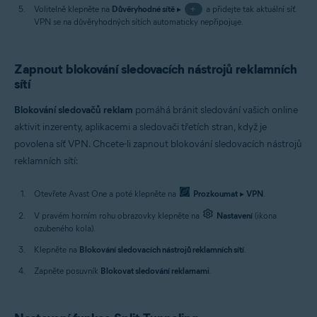
Volitelně klepněte na
Důvěryhodné sítě
▸
+
a přidejte tak aktuální síť.
VPN se na důvěryhodných sítích automaticky nepřipojuje.
Zapnout blokování sledovacích nástrojů reklamních
sítí
Blokování sledovačů reklam
pomáhá bránit sledování vašich online
aktivit inzerenty, aplikacemi a sledovači třetích stran, když je
povolena síť VPN. Chcete-li zapnout blokování sledovacích nástrojů
reklamních sítí:
Otevřete Avast One a poté klepněte na
Prozkoumat
▸
VPN
.
V pravém horním rohu obrazovky klepněte na
Nastavení
(ikona
ozubeného kola).
Klepněte na
Blokování sledovacích nástrojů reklamních sítí
.
Zapněte posuvník
Blokovat sledování reklamami
.