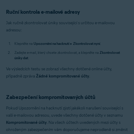
Ruční kontrola e-mailové adresy
Jak ručně zkontrolovat úniky související s určitou e-mailovou
adresou:
Klepněte na
Upozornění na hacknutí
▸
Zkontrolovat nyní
.
Zadejte e-mail, který chcete zkontrolovat, a klepněte na
Zkontrolovat
úniky dat
.
Ve výsledcích testu se zobrazí všechny dotčené online účty,
případně zpráva
Žádné kompromitované účty
.
Zabezpečení kompromitovaných účtů
Pokud Upozornění na hacknutí zjistí jakékoli narušení související s
vaší e-mailovou adresou, uvede všechny dotčené účty v seznamu
Kompromitované účty
. Na všech účtech uvedených mezi účty s
ohroženým zabezpečením vám doporučujeme neprodleně si změnit