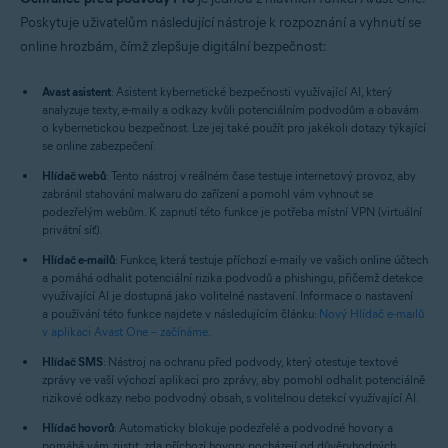
Poskytuje uživatelům následující nástroje k rozpoznání a vyhnutí se
online hrozbám, čímž zlepšuje digitální bezpečnost:
Avast asistent
: Asistent kybernetické bezpečnosti využívající AI, který
analyzuje texty, e-maily a odkazy kvůli potenciálním podvodům a obavám
o kybernetickou bezpečnost. Lze jej také použít pro jakékoli dotazy týkající
se online zabezpečení.
Hlídač webů
: Tento nástroj v reálném čase testuje internetový provoz, aby
zabránil stahování malwaru do zařízení a pomohl vám vyhnout se
podezřelým webům. K zapnutí této funkce je potřeba místní VPN (virtuální
privátní síť).
Hlídač e-mailů
: Funkce, která testuje příchozí e-maily ve vašich online účtech
a pomáhá odhalit potenciální rizika podvodů a phishingu, přičemž detekce
využívající AI je dostupná jako volitelné nastavení. Informace o nastavení
a používání této funkce najdete v následujícím článku:
Nový Hlídač e-mailů
v aplikaci Avast One – začínáme
.
Hlídač SMS
: Nástroj na ochranu před podvody, který otestuje textové
zprávy ve vaší výchozí aplikaci pro zprávy, aby pomohl odhalit potenciálně
rizikové odkazy nebo podvodný obsah, s volitelnou detekcí využívající AI.
Hlídač hovorů
: Automaticky blokuje podezřelé a podvodné hovory a
pomáhá vám zjistit, zda příchozí hovory pocházejí od důvěryhodných