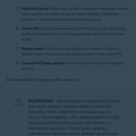
Použít otisk prstu
: Pokud vaše zařízení podporuje odemykání otiskem
prstu, zapněte tuto možnost, abyste získali přístup k chráněným
oblastem v aplikaci Avast One pomocí otisku prstu.
Změnit PIN
: Umožňuje nastavit nový PIN kód pro Avast. Pokud tuto
možnost chcete použít, je nutné nejprve zadat aktuální PIN kód pro
Avast.
Nastavit gesto
: Umožňuje získat přístup do chráněných oblastí v
aplikaci Avast One pomocí gesta přejetí prstem místo kódu PIN.
Časový limit Zámku aplikací
: Vyberte časový limit, než se aplikace
zamkne.
Zámek aplikací funguje podle nastavení.
POZNÁMKA:
Když je aplikace spravovaná funkcí
Zamykání aplikací spuštěna během vybraného
časového limitu, odpočet se vynuluje a spustí
znovu. Zámek aplikací vždy zamyká aplikace, když
obrazovka zařízení zhasne, a to bez ohledu na
nastavenou prodlevu. Pokud jednu aplikaci
odemknete, všechny ostatní aplikace spravované