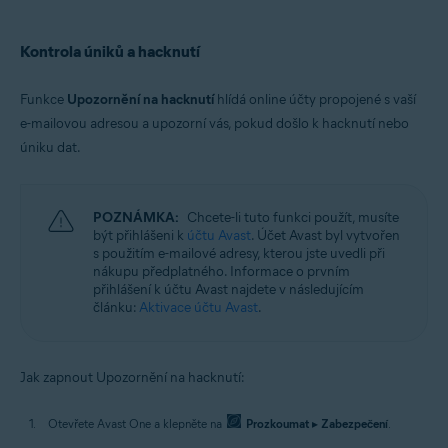
Kontrola úniků a hacknutí
Funkce
Upozornění na hacknutí
hlídá online účty propojené s vaší
e-mailovou adresou a upozorní vás, pokud došlo k hacknutí nebo
úniku dat.
POZNÁMKA:
Chcete-li tuto funkci použít, musíte
být přihlášeni k
účtu Avast
. Účet Avast byl vytvořen
s použitím e-mailové adresy, kterou jste uvedli při
nákupu předplatného. Informace o prvním
přihlášení k účtu Avast najdete v následujícím
článku:
Aktivace účtu Avast
.
Jak zapnout Upozornění na hacknutí:
Otevřete Avast One a klepněte na
Prozkoumat
▸
Zabezpečení
.