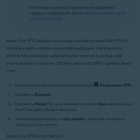
Informace o aktivaci placeného předplatného
najdete v následujícím článku:
Aktivace prémiových
funkcí Avast One
.
Avast One VPN používá technologii virtuální privátní sítě (VPN) k
vytvoření zašifrovaného soukromého připojení, které pomáhá
chránit data odesílaná a přijímaná přes internet a udržuje vaše
online aktivity v soukromí. Chcete-li aktivovat VPN v aplikaci Avast
One:
Otevřete Avast One a poté klepněte na možnost
Prozkoumat
▸
VPN
.
Klepněte na
Rozumím
.
Klepněte na
Připojit
. Na výzvu klepněte na možnost
Allow
, abyste aplikaci
Avast One udělili přístup k vaší poloze.
Volitelně můžete klepnout na
volič umístění
v dolní části obrazovky a
vybrat jinou lokaci serveru.
Avast One VPN je nyní aktivní.