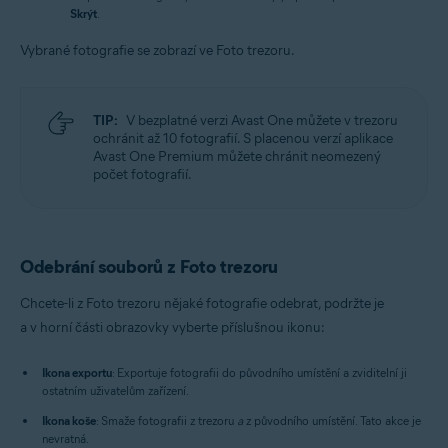
Skrýt
.
Vybrané fotografie se zobrazí ve Foto trezoru.
TIP:
V bezplatné verzi Avast One můžete v trezoru
ochránit až 10 fotografií. S placenou verzí aplikace
Avast One Premium můžete chránit neomezený
počet fotografií.
Odebrání souborů z Foto trezoru
Chcete-li z Foto trezoru nějaké fotografie odebrat, podržte je
a v horní části obrazovky vyberte příslušnou ikonu:
Ikona exportu
: Exportuje fotografii do původního umístění a zviditelní ji
ostatním uživatelům zařízení.
Ikona koše
: Smaže fotografii z trezoru
a
z původního umístění. Tato akce je
nevratná.