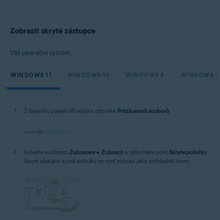
Zobrazit skryté zástupce
Váš operační systém:
WINDOWS 11
WINDOWS 10
WINDOWS 8
WINDOWS 7
Z hlavního panelu Windows otevřete
Průzkumník souborů
.
Vyberte možnosti
Zobrazení
▸
Zobrazit
a zaškrtněte pole
Skryté položky
.
Skrytí zástupci a jiné položky se nyní zobrazí jako průhledné ikony.