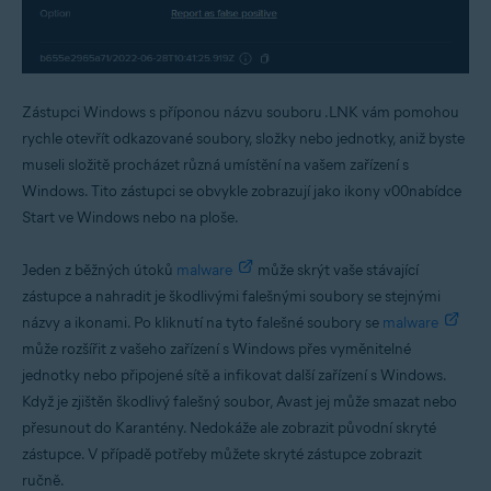
Zástupci Windows s příponou názvu souboru .LNK vám pomohou
rychle otevřít odkazované soubory, složky nebo jednotky, aniž byste
museli složitě procházet různá umístění na vašem zařízení s
Windows. Tito zástupci se obvykle zobrazují jako ikony v00nabídce
Start ve Windows nebo na ploše.
Jeden z běžných útoků
malware
může skrýt vaše stávající
zástupce a nahradit je škodlivými falešnými soubory se stejnými
názvy a ikonami. Po kliknutí na tyto falešné soubory se
malware
může rozšířit z vašeho zařízení s Windows přes vyměnitelné
jednotky nebo připojené sítě a infikovat další zařízení s Windows.
Když je zjištěn škodlivý falešný soubor, Avast jej může smazat nebo
přesunout do Karantény. Nedokáže ale zobrazit původní skryté
zástupce. V případě potřeby můžete skryté zástupce zobrazit
ručně.