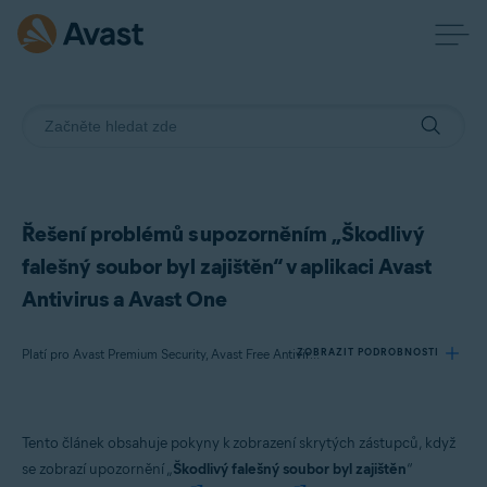
Řešení problémů s upozorněním „Škodlivý
falešný soubor byl zajištěn“ v aplikaci Avast
Antivirus a Avast One
ZOBRAZIT PODROBNOSTI
Platí pro Avast Premium Security, Avast Free Antivirus, Avast One
Produkty:
Tento článek obsahuje pokyny k zobrazení skrytých zástupců, když
Avast Premium Security
se zobrazí upozornění „
Škodlivý falešný soubor byl zajištěn
“
Avast Free Antivirus