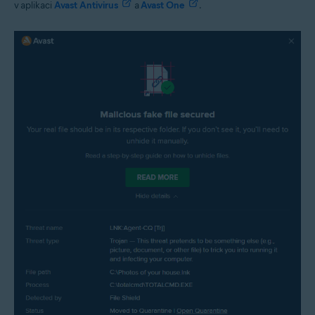
v aplikaci
Avast Antivirus
a
Avast One
.
Avast One
Operační systémy:
Windows