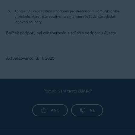
Kontaktujte naše zástupce podpory prostřednictvím komunikačního
protokolu, kterou jste používali, a dejte nám vědět, že jste odeslali
logovací soubory.
Balíček podpory byl vygenerován a sdílen s podporou Avastu.
Aktualizováno: 18. 11. 2025
Pomohl vám tento článek?
ANO
NE