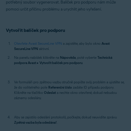
potřebný soubor vygenerovat. Balíček pro podporu nám může
Mac
pomoci určit příčinu problému a urychlit jeho vyřešení.
Vytvořit balíček pro podporu
Otevřete Avast SecureLine VPN
a zajistěte, aby bylo okno
Avast
SecureLine VPN
aktivní.
Na panelu nabídek klikněte na
Nápověda
, poté vyberte
Technická
podpora Avast
▸
Vytvořit balíček pro podporu
.
Ve formuláři pro zpětnou vazbu stručně popište svůj problém a ujistěte se,
že do volitelného pole
Referenční číslo
zadáte ID případu podpory.
Klikněte na tlačítko
Odeslat
a nechte okno otevřené, dokud nebudou
záznamy odeslány.
Aby se zajistilo odeslání protokolů, počkejte, dokud neuvidíte zprávu
Zpětná vazba byla odeslána!
.