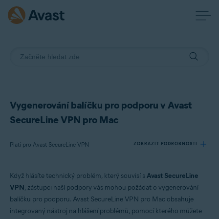
Vygenerování balíčku pro podporu v Avast
SecureLine VPN pro Mac
Platí pro Avast SecureLine VPN
ZOBRAZIT PODROBNOSTI
Když hlásíte technický problém, který souvisí s
Avast SecureLine
Produkty:
VPN
, zástupci naší podpory vás mohou požádat o vygenerování
Avast SecureLine VPN
balíčku pro podporu. Avast SecureLine VPN pro Mac obsahuje
integrovaný nástroj na hlášení problémů, pomocí kterého můžete
Operační systémy: