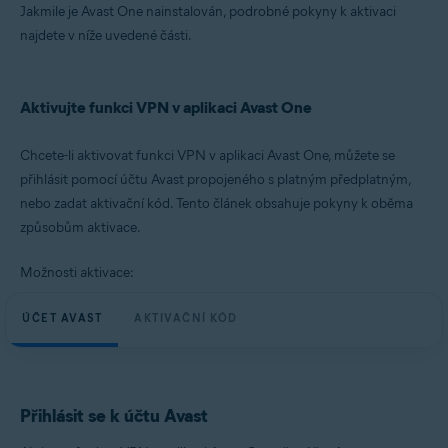
Jakmile je Avast One nainstalován, podrobné pokyny k aktivaci
najdete v níže uvedené části.
Aktivujte funkci VPN v aplikaci Avast One
Chcete-li aktivovat funkci VPN v aplikaci Avast One, můžete se
přihlásit pomocí účtu Avast propojeného s platným předplatným,
nebo zadat aktivační kód. Tento článek obsahuje pokyny k oběma
způsobům aktivace.
Možnosti aktivace:
ÚČET AVAST
AKTIVAČNÍ KÓD
Přihlásit se k účtu Avast