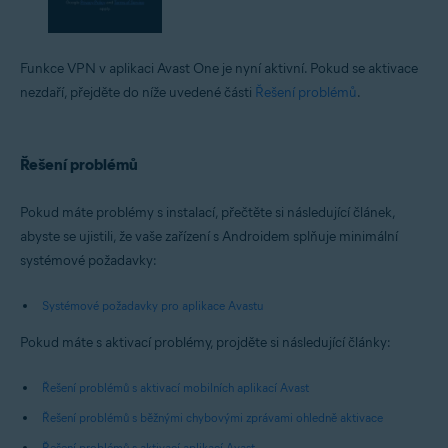
Funkce VPN v aplikaci Avast One je nyní aktivní. Pokud se aktivace
nezdaří, přejděte do níže uvedené části
Řešení problémů
.
Řešení problémů
Pokud máte problémy s instalací, přečtěte si následující článek,
abyste se ujistili, že vaše zařízení s Androidem splňuje minimální
systémové požadavky:
Systémové požadavky pro aplikace Avastu
Pokud máte s aktivací problémy, projděte si následující články:
Řešení problémů s aktivací mobilních aplikací Avast
Řešení problémů s běžnými chybovými zprávami ohledně aktivace
Řešení problémů s aktivací aplikací Avast