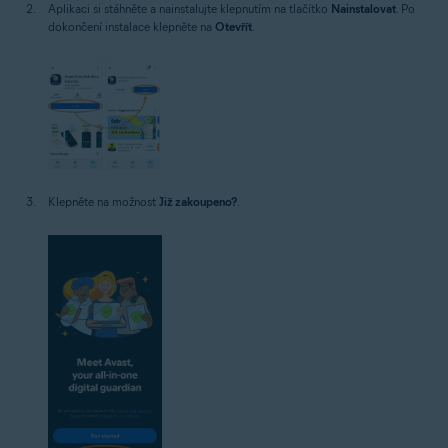
Aplikaci si stáhněte a nainstalujte klepnutím na tlačítko
Nainstalovat
. Po
dokončení instalace klepněte na
Otevřít
.
Klepněte na možnost
Již zakoupeno?
.