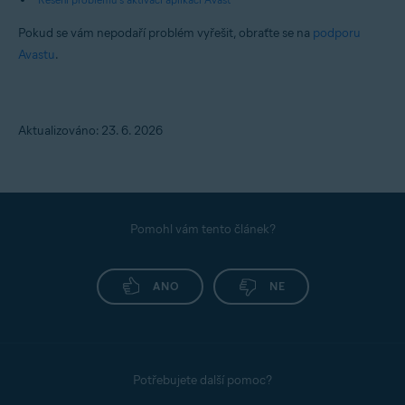
Pokud se vám nepodaří problém vyřešit, obraťte se na
podporu
Avastu
.
Aktualizováno: 23. 6. 2026
Pomohl vám tento článek?
ANO
NE
Potřebujete další pomoc?