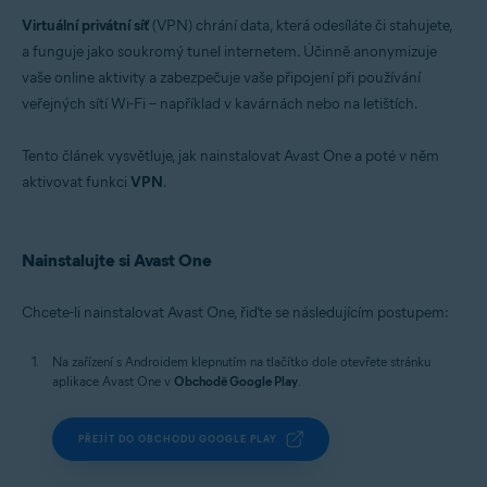
Operační systémy:
Virtuální privátní síť
(VPN) chrání data, která odesíláte či stahujete,
Windows, macOS, Android a iOS
a funguje jako soukromý tunel internetem. Účinně anonymizuje
vaše online aktivity a zabezpečuje vaše připojení při používání
veřejných sítí Wi-Fi – například v kavárnách nebo na letištích.
Tento článek vysvětluje, jak nainstalovat Avast One a poté v něm
aktivovat funkci
VPN
.
Nainstalujte si Avast One
Chcete-li nainstalovat Avast One, řiďte se následujícím postupem:
Na zařízení s Androidem klepnutím na tlačítko dole otevřete stránku
aplikace Avast One v
Obchodě Google Play
.
PŘEJÍT DO OBCHODU GOOGLE PLAY