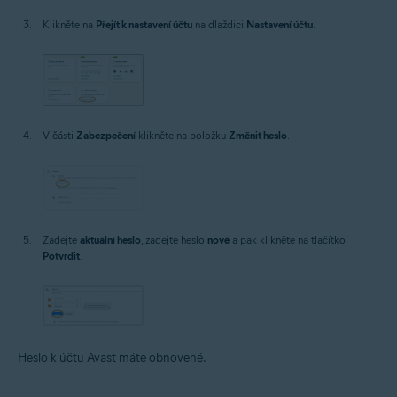
Klikněte na
Přejít k nastavení účtu
na dlaždici
Nastavení účtu
.
V části
Zabezpečení
klikněte na položku
Změnit heslo
.
Zadejte
aktuální heslo
, zadejte heslo
nové
a pak klikněte na tlačítko
Potvrdit
.
Heslo k účtu Avast máte obnovené.