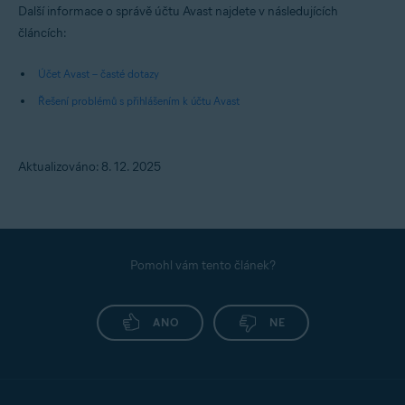
Další informace o správě účtu Avast najdete v následujících
článcích:
Účet Avast – časté dotazy
Řešení problémů s přihlášením k účtu Avast
Aktualizováno: 8. 12. 2025
Pomohl vám tento článek?
ANO
NE