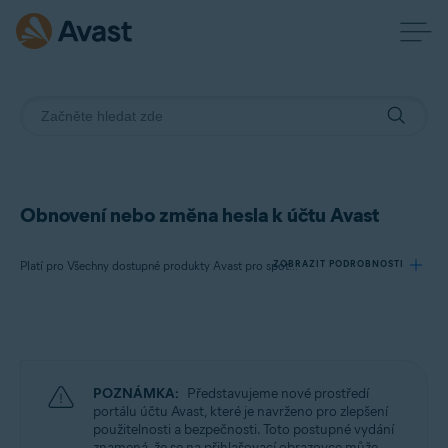
Obnovení nebo změna hesla k účtu Avast
ZOBRAZIT PODROBNOSTI
Platí pro Všechny dostupné produkty Avast pro spotřebitele
Produkty:
Všechny dostupné produkty Avast pro spotřebitele
POZNÁMKA:
Představujeme nové prostředí
Operační systémy:
portálu účtu Avast, které je navrženo pro zlepšení
použitelnosti a bezpečnosti. Toto postupné vydání
Všechny podporované operační systémy
znamená, že se na přihlašovací obrazovce může