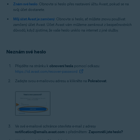
Znám své heslo
: Obnovte si heslo přes nastavení účtu Avast, pokud se na
svůj účet dostanete.
Můj účet Avast je zamčený
: Obnovte si heslo, ať můžete znovu používat
zamčený účet Avast. Účet Avast vám můžeme zamknout z bezpečnostních
důvodů, když zjistíme, že vaše heslo uniklo na internet z jiné služby.
Neznám své heslo
Přejděte na stránku k
obnovení hesla
pomocí odkazu:
https://id.avast.com/recover-password
Zadejte svou e-mailovou adresu a klikněte na
Pokračovat
.
Ve své e-mailové schránce otevřete e-mail z adresy
notification@emails.avast.com
s předmětem:
Zapomněli jste heslo?