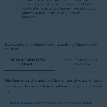
zobrazit jiný zážitek. Abychom vás podpořili během
tohoto přechodu, tento článek nyní obsahuje karty
porovnávající aktuální a nové obrazovky pro
přihlášení.
Řiďte se pokyny na příslušné kartě níže podle vaší obrazovky pro
přihlášení:
AKTUÁLNÍ OBRAZOVKA
NOVÁ PŘIHLAŠOVACÍ
PŘIHLÁSIT SE
OBRAZOVKA
Účet Avast
je portál ke správě vašich předplatných Avastu. Chcete-li
obnovit heslo ke svému účtu Avast, řiďte se pokyny v příslušné části
níže:
Neznám své heslo
: Obnovte si heslo k účtu Avast, pokud ho neznáte.