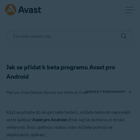
Jak se přidat k beta programu Avast pro
Android
ZOBRAZIT PODROBNOSTI
Platí pro Avast Mobile Security pro Android, Avast SecureLine VPN pro Android, Avast Cleanup pro Android, Avast Passwords pro Android
Když se přidáte do skupin beta testerů, můžete testovat nejnovější
Produkty:
verze aplikací
Avast pro Android
dříve, než se dostanou k široké
Avast Mobile Security 6.x pro Android
veřejnosti. Svou zpětnou vazbou nám můžete pomoci se
Avast SecureLine VPN 5.x pro Android
zlepšováním aplikací.
Avast Cleanup 4.x pro Android