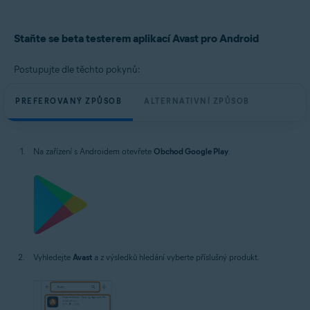
Avast Passwords 1.x pro Android
Operační systémy:
Staňte se beta testerem aplikací Avast pro Android
Google Android 8.0 (Oreo, API 26) a vyšší, přesná verze závisí na produktu
Postupujte dle těchto pokynů:
PREFEROVANÝ ZPŮSOB
ALTERNATIVNÍ ZPŮSOB
Na zařízení s Androidem otevřete
Obchod Google Play
.
Vyhledejte
Avast
a z výsledků hledání vyberte příslušný produkt.