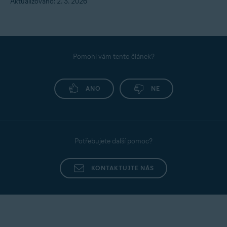
Aktualizováno: 2. 3. 2026
verzí prohlížeče Avast Secure Browser.
systém
a teprve poté vám bude moci s
prohlížečem Avast Secure Browser pomoci.
Pomohl vám tento článek?
ANO
NE
Potřebujete další pomoc?
KONTAKTUJTE NÁS