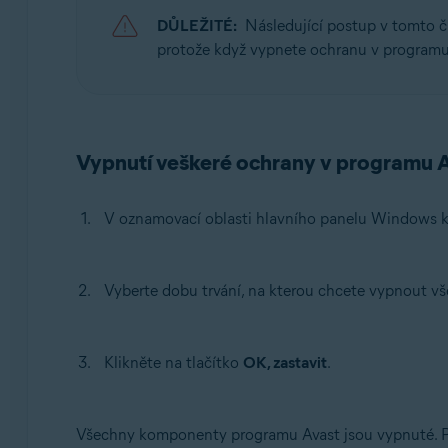
Avast One
DŮLEŽITÉ:
Následující postup v tomto č
protože když vypnete ochranu v programu 
Operační systémy:
Windows
Vypnutí veškeré ochrany v programu 
V oznamovací oblasti hlavního panelu Windows k
Vyberte dobu trvání, na kterou chcete vypnout vš
Klikněte na tlačítko
OK, zastavit
.
Všechny komponenty programu Avast jsou vypnuté. P