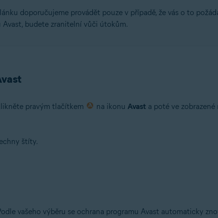
lánku doporučujeme provádět pouze v případě, že vás o to požá
Avast, budete zranitelní vůči útokům.
Avast
likněte pravým tlačítkem
na ikonu
Avast
a poté ve zobrazené 
echny štíty.
odle vašeho výběru se ochrana programu Avast automaticky zno