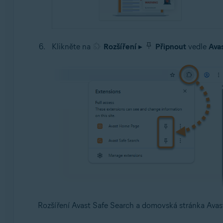
Klikněte na
Rozšíření
▸
Připnout
vedle
Ava
Rozšíření Avast Safe Search a domovská stránka Avas