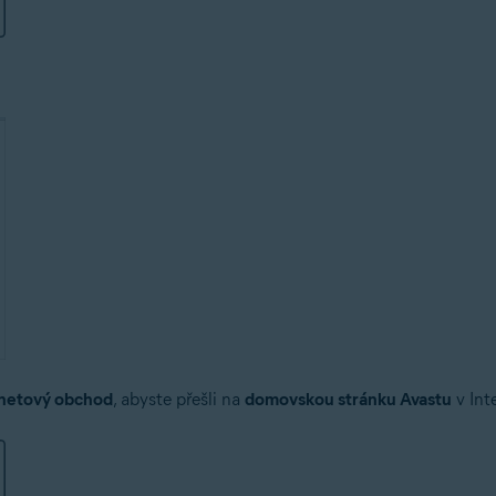
rnetový obchod
, abyste přešli na
domovskou stránku Avastu
v Int