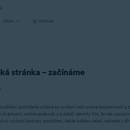
ři
Výkon
Obchod
ká stránka – začínáme
u
zšíření prohlížeče určená ke zvýšení vaší online bezpečnosti a z
tránkami, online podvody a krádeží identity tím, že vás upozorn
ivý výchozí bod pro prohlížení, takže každou relaci začnete z d