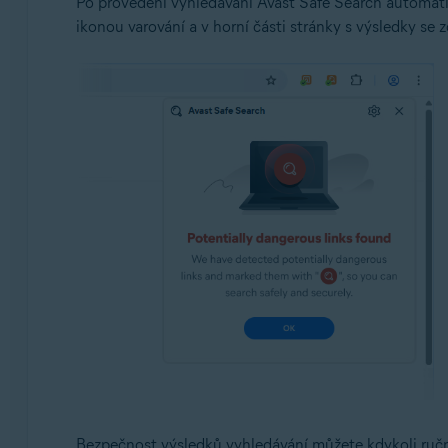
Po provedení vyhledávání Avast Safe Search automati
ikonou varování a v horní části stránky s výsledky se z
Bezpečnost výsledků vyhledávání můžete kdykoli ručně