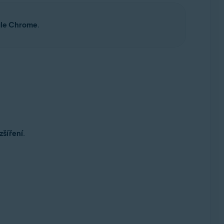
le Chrome
.
zšíření
.