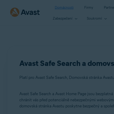
Domácnosti
Firmy
Partne
Zabezpečení
Soukromí
Avast Safe Search a domovs
Platí pro Avast Safe Search, Domovská stránka Avast
Avast Safe Search a Avast Home Page jsou bezplatná ro
Produkty:
chránit vás před potenciálně nebezpečnými webovými s
domovská stránka Avastu poskytne bezpečný a spolehl
Avast Safe Search
Domovská stránka Avastu