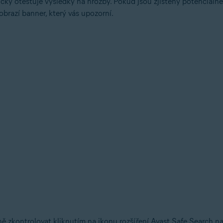
cky otestuje výsledky na hrozby. Pokud jsou zjištěny potenciál
obrazí banner, který vás upozorní.
 zkontrolovat kliknutím na ikonu rozšíření Avast Safe Search na